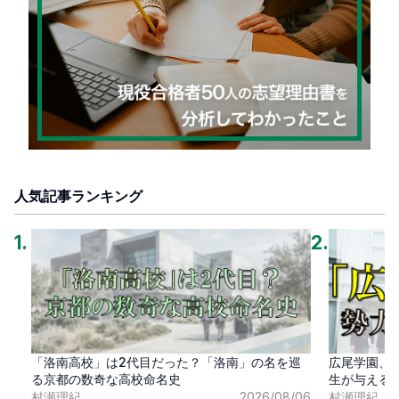
人気記事ランキング
1
.
2
.
「洛南高校」は2代目だった？「洛南」の名を巡
広尾学園、
る京都の数奇な高校命名史
生が与える
村瀬理紀
2026/08/06
村瀬理紀