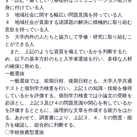
す・読む・書くという基礎的なコミュニケーション能力を
身に付けている人

３　地域社会に関する幅広い問題意識を持っている人

４　地域社会が直面する諸課題の解決に積極的に取り組む
意欲を持っている人

５　大学内外の人たちと協力して学修・研究に取り組むこ
とができる人

　また、上記のような資質を備えているかを判断するた
め、以下の基本方針のもと入学者選抜を行い、多様な人材
の確保に努める。

一般選抜

　一般選抜では、前期日程、後期日程とも、大学入学共通
テストと個別学力検査を行い、上記１の知識・技能を修得
しているかを評価する。個別学力検査では小論文の受験を
必須とし、上記３及び４の問題意識や関心を有しているか
を評価するとともに、論理的な文章を作成する能力をはか
る。あわせて、調査書により、上記３、４、５の態度・能
力を確認し、総合的に判断する。

〇学校推薦型選抜
