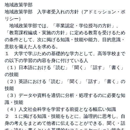
地域政策学部

地域政策学部　入学者受入れの方針（アドミッション・ポ
リシー）

　地域政策学部では、「卒業認定・学位授与の方針」、
「教育課程編成・実施の方針」に定める教育を受けるため
の条件として、次に掲げる知識・技能や能力、目的意識・
意欲を備えた人を求める。

１　大学で学ぶための基礎的な学力として、高等学校まで
の以下の学習の内容を身に付けている人

（１）日本語における「読む」「聞く」「話す」「書く」
の技能

（２）英語における「読む」「聞く」「話す」「書く」の
技能

（３）データや資料を適切に分析・処理するのに必要な知
識・技能

（４）人文社会科学を学習する前提となる幅広い知識

２　１に掲げる知識・技能をもとに、論理的に思考し、自
身の考えをまとめて他者に伝えることができる、聞く・話