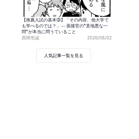
【推薦入試の基本⑨】「その内容、他大学で
も学べるのでは？」― 面接官の"意地悪な一
問"が本当に問うていること
西岡壱誠
2026/08/02
人気記事一覧を見る