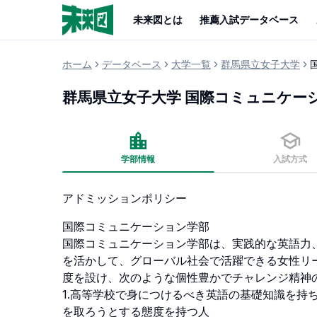
未来図とは
推薦入試データベース
ホーム
データベース
大学一覧
群馬県立女子大学
群馬県立女子大学
国際コミュニケー
学部情報
入試方式
アドミッションポリシー
国際コミュニケーション学部

国際コミュニケーション学部は、実践的な英語力
を活かして、グローバル社会で活躍できる女性リ
度を設け、次のような個性豊かでチャレンジ精神の
1.高等学校で身につけるべき英語の基礎知識を持
を取ろうとする態度を持つ人
