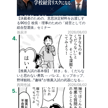
【決裁者のための、意思決定材料をお渡しす
る90分】校長・理事のための「経営としての
総合型選抜」セミナー
孫辰洋
2026/08/03
4
.
【推薦入試の基本⑩】「好き」を、くだらな
いと思わない勇気 ― バレエ、ヒップホップ、
野球観戦…"趣味"が推薦入試の武器になる時
代
西岡壱誠
2026/08/02
5
.