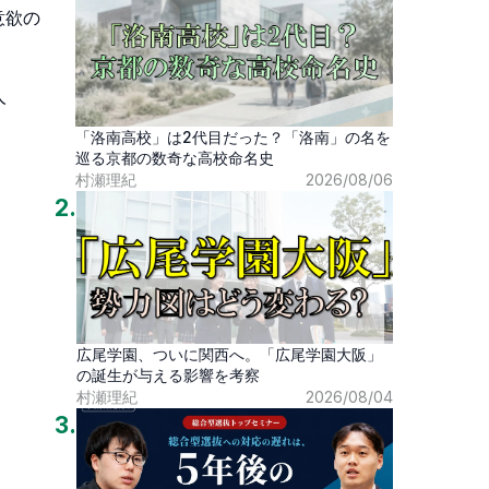
意欲の
人
「洛南高校」は2代目だった？「洛南」の名を
巡る京都の数奇な高校命名史
村瀬理紀
2026/08/06
2
.
広尾学園、ついに関西へ。「広尾学園大阪」
の誕生が与える影響を考察
村瀬理紀
2026/08/04
3
.