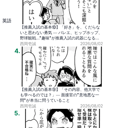
、英語
【推薦入試の基本⑩】「好き」を、くだらな
いと思わない勇気 ― バレエ、ヒップホップ、
野球観戦…"趣味"が推薦入試の武器になる時
代
西岡壱誠
2026/08/02
4
.
【推薦入試の基本⑨】「その内容、他大学で
も学べるのでは？」― 面接官の"意地悪な一
問"が本当に問うていること
西岡壱誠
2026/08/02
5
.