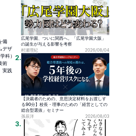
広尾学園、ついに関西へ。「広尾学園大阪」
を備
の誕生が与える影響を考察
ムデザ
村瀬理紀
2026/08/04
（学科）
2
.
技術
、実践
【決裁者のための、意思決定材料をお渡しす
る90分】校長・理事のための「経営としての
総合型選抜」セミナー
孫辰洋
2026/08/03
3
.