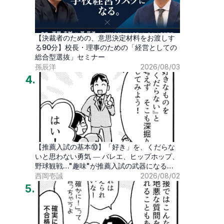
【決裁者のための、意思決定材料をお渡しす
る90分】校長・理事のための「経営としての
総合型選抜」セミナー
孫辰洋
2026/08/03
4
.
【推薦入試の基本⑩】「好き」を、くだらな
いと思わない勇気 ― バレエ、ヒップホップ、
野球観戦…"趣味"が推薦入試の武器になる時
代
西岡壱誠
2026/08/02
5
.