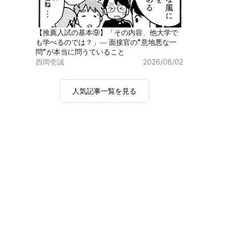
【推薦入試の基本⑨】「その内容、他大学で
も学べるのでは？」― 面接官の"意地悪な一
問"が本当に問うていること
西岡壱誠
2026/08/02
人気記事一覧を見る