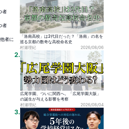




「洛南高校」は2代目だった？「洛南」の名を
て他者に
巡る京都の数奇な高校命名史
村瀬理紀
2026/08/06
2
.
広尾学園、ついに関西へ。「広尾学園大阪」
の誕生が与える影響を考察
村瀬理紀
2026/08/04
3
.