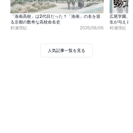
「洛南高校」は2代目だった？「洛南」の名を巡
広尾学園、
る京都の数奇な高校命名史
生が与える
村瀬理紀
2026/08/06
村瀬理紀
人気記事一覧を見る