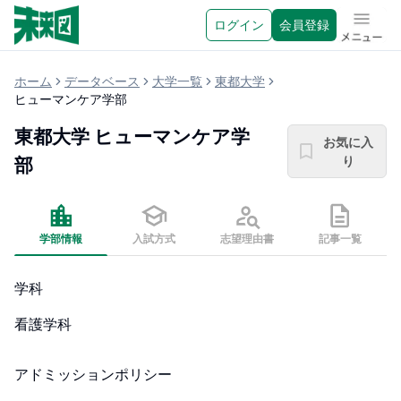
ログイン
会員登録
メニュ
ホーム
データベース
大学一覧
東都大学
ヒューマンケア学部
東都大学
ヒューマンケア学
お気に入
り
部
学部情報
入試方式
志望理由書
記事一覧
学科
看護学科
アドミッションポリシー