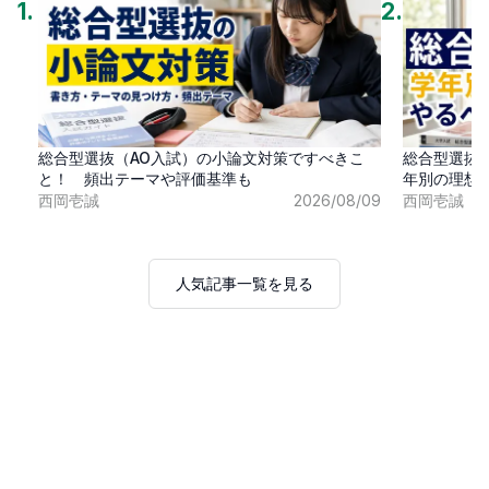
1
.
2
.
総合型選抜（AO入試）の小論文対策ですべきこ
総合型選抜
と！ 頻出テーマや評価基準も
年別の理想
西岡壱誠
2026/08/09
西岡壱誠
人気記事一覧を見る