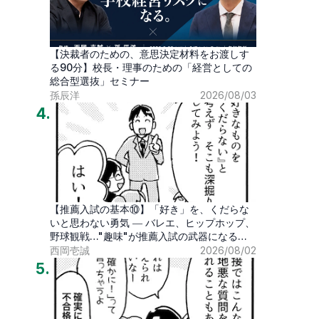
【決裁者のための、意思決定材料をお渡しす
る90分】校長・理事のための「経営としての
総合型選抜」セミナー
孫辰洋
2026/08/03
4
.
【推薦入試の基本⑩】「好き」を、くだらな
いと思わない勇気 ― バレエ、ヒップホップ、
野球観戦…"趣味"が推薦入試の武器になる時
代
西岡壱誠
2026/08/02
5
.