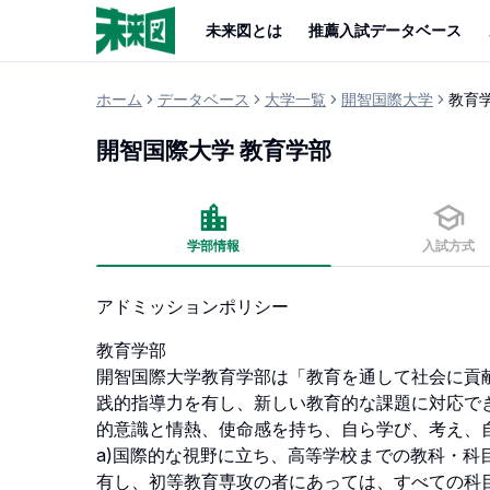
未来図とは
推薦入試データベース
ホーム
データベース
大学一覧
開智国際大学
教育
開智国際大学
教育学部
学部情報
入試方式
アドミッションポリシー
教育学部

開智国際大学教育学部は「教育を通して社会に貢
践的指導力を有し、新しい教育的な課題に対応で
的意識と情熱、使命感を持ち、自ら学び、考え、自
a)国際的な視野に立ち、高等学校までの教科・
有し、初等教育専攻の者にあっては、すべての科