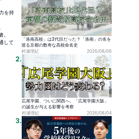
力を持




「洛南高校」は2代目だった？「洛南」の名を
通して
巡る京都の数奇な高校命名史
村瀬理紀
2026/08/06
2
.
広尾学園、ついに関西へ。「広尾学園大阪」
の誕生が与える影響を考察
村瀬理紀
2026/08/04
3
.