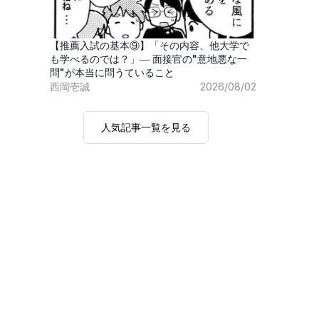
【推薦入試の基本⑨】「その内容、他大学で
も学べるのでは？」― 面接官の"意地悪な一
問"が本当に問うていること
西岡壱誠
2026/08/02
人気記事一覧を見る