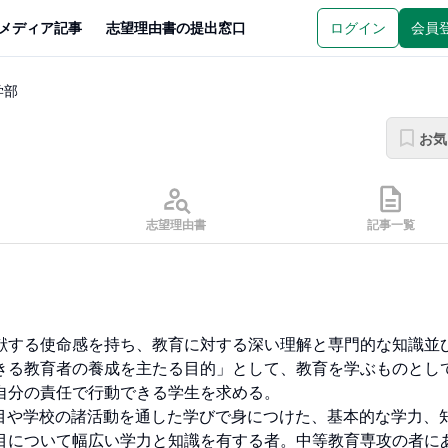
メディア記事
志望理由書の提出窓口
ログイン
会員
学部
お気
志望理由書
記事一覧
献する使命感を持ち、教育に対する深い理解と専門的な知識並
きる教育者の養成を主たる目的」として、教育を学ぶものとし
分の責任で行動できる学生を求める。

科目や学校の諸活動を通した学びで身につけた、基本的な学力、
目について幅広い学力と知識を有する者。中等教育専攻の者に