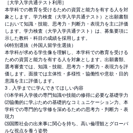
［大学入学共通テスト利用］

本学科での教育を受けるための資質と能力を有する人を対
象とします。学力検査（大学入学共通テスト）と出願書類
において知識・技能、思考力・判断力・表現力を主に評価
します。学力検査（大学入学共通テスト）は、募集要項に
示した教科・科目の成績を採用します。

⑷特別選抜（外国人留学生選抜）

本学科が求める学生像を理解し、本学科での教育を受ける
ための資質と能力を有する人を対象とします。出願書類、
選考審査では、知識・技能、思考力・判断力・表現力を評
価します。面接では主体性・多様性・協働性や意欲・目的
意識を主に評価します。

3．入学までに学んできてほしい内容

⑴本学科入学後の専門知識や技能の修得に必要な基礎学力

⑵協働的に学ぶための基礎的なコミュニケーション力、本
学科での専門的な学修を深めるための思考力・判断力・表
現力

⑶国際社会の出来事に関心を持ち、高い倫理観とグローバ
ルな視点を養う姿勢
