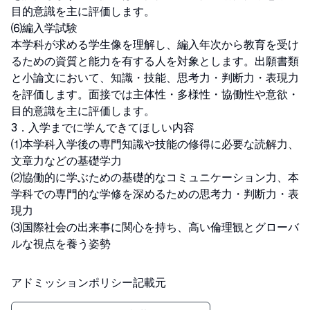
目的意識を主に評価します。

⑹編入学試験

本学科が求める学生像を理解し、編入年次から教育を受け
るための資質と能力を有する人を対象とします。出願書類
と小論文において、知識・技能、思考力・判断力・表現力
を評価します。面接では主体性・多様性・協働性や意欲・
目的意識を主に評価します。

3．入学までに学んできてほしい内容

⑴本学科入学後の専門知識や技能の修得に必要な読解力、
文章力などの基礎学力

⑵協働的に学ぶための基礎的なコミュニケーション力、本
学科での専門的な学修を深めるための思考力・判断力・表
現力

⑶国際社会の出来事に関心を持ち、高い倫理観とグローバ
ルな視点を養う姿勢
アドミッションポリシー記載元