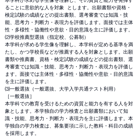
本学科が求める学生像を理解し、その資質と能力を発揮す
ることに意欲的な人を対象  とします。出願書類や資格・
検定試験の成績などの提出書類、選考審査では知識・技
能、思考力・判断力・表現力を評価します。面接では主体
性・多様性・協働性や意欲・目的意識を主に評価します。

⑵学校推薦型選抜（指定校、公募制）

本学科が求める学生像を理解し、本学科が定める基準を満
たし、かつ学校長などが推薦する人を対象とします。出願
書類や推薦書、資格・検定試験の成績などの提出書類、選
考審査では知識・技能、思考力・判断力・表現力を評価し
ます。面接では主体性・多様性・協働性や意欲・目的意識
を主に評価します。

⑶一般選抜（一般選抜、大学入学共通テスト利用）

［一般選抜］

本学科での教育を受けるための資質と能力を有する人を対
象とします。本学独自の学力検査と出願書類において知
識・技能、思考力・判断力・表現力を主に評価します。本
学独自の学力検査は、募集要項に示した教科・科目の成績
を採用します。
