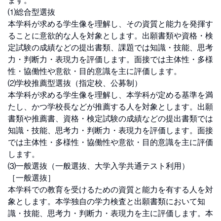
ます。

⑴総合型選抜

本学科が求める学生像を理解し、その資質と能力を発揮す
ることに意欲的な人を対象とします。出願書類や資格・検
定試験の成績などの提出書類、課題では知識・技能、思考
力・判断力・表現力を評価します。面接では主体性・多様
性・協働性や意欲・目的意識を主に評価します。

⑵学校推薦型選抜（指定校、公募制）

本学科が求める学生像を理解し、本学科が定める基準を満
たし、かつ学校長などが推薦する人を対象とします。出願
書類や推薦書、資格・検定試験の成績などの提出書類では
知識・技能、思考力・判断力・表現力を評価します。面接
では主体性・多様性・協働性や意欲・目的意識を主に評価
します。

⑶一般選抜（一般選抜、大学入学共通テスト利用）

［一般選抜］

本学科での教育を受けるための資質と能力を有する人を対
象とします。本学独自の学力検査と出願書類において知
識・技能、思考力・判断力・表現力を主に評価します。本