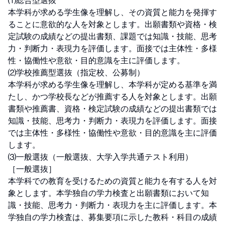
⑴総合型選抜

本学科が求める学生像を理解し、その資質と能力を発揮す
ることに意欲的な人を対象とします。出願書類や資格・検
定試験の成績などの提出書類、課題では知識・技能、思考
力・判断力・表現力を評価します。面接では主体性・多様
性・協働性や意欲・目的意識を主に評価します。

⑵学校推薦型選抜（指定校、公募制）

本学科が求める学生像を理解し、本学科が定める基準を満
たし、かつ学校長などが推薦する人を対象とします。出願
書類や推薦書、資格・検定試験の成績などの提出書類では
知識・技能、思考力・判断力・表現力を評価します。面接
では主体性・多様性・協働性や意欲・目的意識を主に評価
します。

⑶一般選抜（一般選抜、大学入学共通テスト利用）

［一般選抜］

本学科での教育を受けるための資質と能力を有する人を対
象とします。本学独自の学力検査と出願書類において知
識・技能、思考力・判断力・表現力を主に評価します。本
学独自の学力検査は、募集要項に示した教科・科目の成績