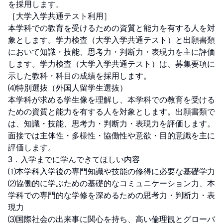
を採用します。

［大学入学共通テスト利用］

本学科での教育を受けるための資質と能力を有する人を対
象とします。学力検査（大学入学共通テスト）と出願書類
において知識・技能、思考力・判断力・表現力を主に評価
します。学力検査（大学入学共通テスト）は、募集要項に
示した教科・科目の成績を採用します。

⑷特別選抜（外国人留学生選抜）

本学科が求める学生像を理解し、本学科での教育を受ける
ための資質と能力を有する人を対象とします。出願書類で
は、知識・技能、思考力・判断力・表現力を評価します。
面接では主体性・多様性・協働性や意欲・目的意識を主に
評価します。

3．入学までに学んできてほしい内容

⑴本学科入学後の専門知識や技能の修得に必要な基礎学力

⑵協働的に学ぶための基礎的なコミュニケーション力、本
学科での専門的な学修を深めるための思考力・判断力・表
現力

⑶国際社会の出来事に関心を持ち、高い倫理観とグローバ