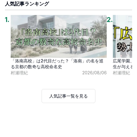
人気記事ランキング
1
.
2
.
「洛南高校」は2代目だった？「洛南」の名を巡
広尾学園、
る京都の数奇な高校命名史
生が与える
村瀬理紀
2026/08/06
村瀬理紀
人気記事一覧を見る