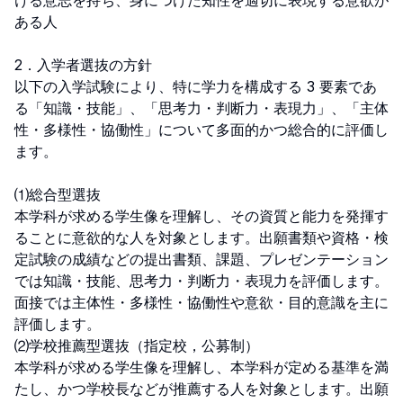
ける意志を持ち、身につけた知性を適切に表現する意欲が
ある人

2．入学者選抜の方針

以下の入学試験により、特に学力を構成する 3 要素であ
る「知識・技能」、「思考力・判断力・表現力」、「主体
性・多様性・協働性」について多面的かつ総合的に評価し
ます。

⑴総合型選抜

本学科が求める学生像を理解し、その資質と能力を発揮す
ることに意欲的な人を対象とします。出願書類や資格・検
定試験の成績などの提出書類、課題、プレゼンテーション
では知識・技能、思考力・判断力・表現力を評価します。
面接では主体性・多様性・協働性や意欲・目的意識を主に
評価します。

⑵学校推薦型選抜（指定校，公募制）

本学科が求める学生像を理解し、本学科が定める基準を満
たし、かつ学校長などが推薦する人を対象とします。出願