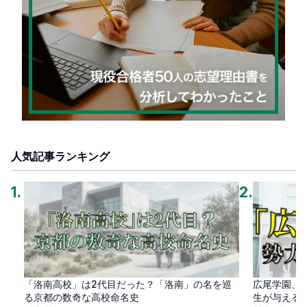
人気記事ランキング
1
.
2
.
「洛南高校」は2代目だった？「洛南」の名を巡
広尾学園、
る京都の数奇な高校命名史
生が与える