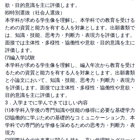
欲・目的意識を主に評価します。

⑹特別選抜（社会人選抜）

本学科が求める学生像を理解し、本学科での教育を受ける
ための資質と能力を有する人を対象とします。出願書類で
は、知識・技能、思考力・判断力・表現力を評価します。
面接では主体性・多様性・協働性や意欲・目的意識を主に
評価します。

⑺編入学試験

本学科が求める学生像を理解し、編入年次から教育を受け
るための資質と能力を有する人を対象とします。出願書類
と小論文において、知識・技能、思考力・判断力・表現力
を評価します。面接では主体性・多様性・協働性や意欲・
目的意識を主に評価します。

3．入学までに学んできてほしい内容

⑴本学科入学後の専門知識や技能の修得に必要な基礎学力

⑵協働的に学ぶための基礎的なコミュニケーション力、本
学科での専門的な学修を深めるための思考力・判断力・表
現力
