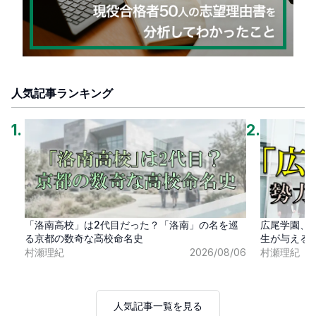
人気記事ランキング
1
.
2
.
「洛南高校」は2代目だった？「洛南」の名を巡
広尾学園、
る京都の数奇な高校命名史
生が与える
村瀬理紀
2026/08/06
村瀬理紀
人気記事一覧を見る