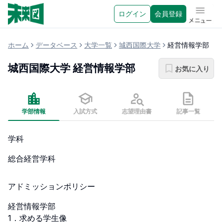
ログイン
会員登録
メニュ
ホーム
データベース
大学一覧
城西国際大学
経営情報学部
城西国際大学
経営情報学部
お気に入り
学部情報
入試方式
志望理由書
記事一覧
学科
総合経営学科
アドミッションポリシー
経営情報学部

1．求める学生像
