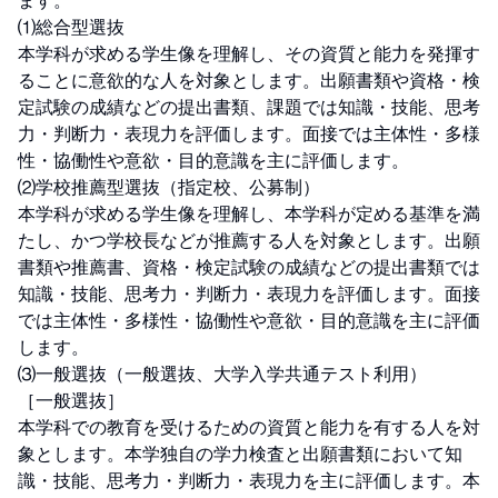
ます。

⑴総合型選抜

本学科が求める学生像を理解し、その資質と能力を発揮す
ることに意欲的な人を対象とします。出願書類や資格・検
定試験の成績などの提出書類、課題では知識・技能、思考
力・判断力・表現力を評価します。面接では主体性・多様
性・協働性や意欲・目的意識を主に評価します。

⑵学校推薦型選抜（指定校、公募制）

本学科が求める学生像を理解し、本学科が定める基準を満
たし、かつ学校長などが推薦する人を対象とします。出願
書類や推薦書、資格・検定試験の成績などの提出書類では
知識・技能、思考力・判断力・表現力を評価します。面接
では主体性・多様性・協働性や意欲・目的意識を主に評価
します。

⑶一般選抜（一般選抜、大学入学共通テスト利用）

［一般選抜］

本学科での教育を受けるための資質と能力を有する人を対
象とします。本学独自の学力検査と出願書類において知
識・技能、思考力・判断力・表現力を主に評価します。本