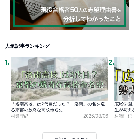
人気記事ランキング
1
.
2
.
「洛南高校」は2代目だった？「洛南」の名を巡
広尾学園、
る京都の数奇な高校命名史
生が与える
村瀬理紀
2026/08/06
村瀬理紀