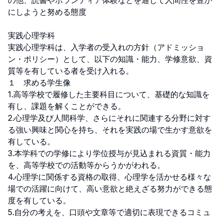
の他、読書やボランティア体験などを通じて人間性を豊か
にしようと努める態度

実践心理学科

実践心理学科は、入学者の受入れの方針（アドミッショ
ン・ポリシー）として、以下の知識・能力、学修意欲、資
質等を有している者を受け入れる。

１　求める学生像

1.高等学校で履修した主要科目について、基礎的な知識を
有し、課題を解くことができる。

2.心理学及び人間科学、さらにそれに関連する分野に対す
る強い興味と関心を持ち、それを実践の場で生かす意欲を
有している。

3.本学科での学修により学位授与が見込まれる資質・能力
を、高等学校での活動等からうかがわれる。

4.心理学に関係する資格の取得、心理学を活かせる様々な
場での活躍に向けて、高い意欲と絶えざる努力ができる態
度を有している。

5.自分の考えを、口頭や文章等で適切に表現できるコミュ