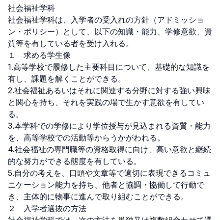
社会福祉学科

社会福祉学科は、入学者の受入れの方針（アドミッショ
ン・ポリシー）として、以下の知識・能力、学修意欲、資
質等を有している者を受け入れる。

１　求める学生像

1.高等学校で履修した主要科目について、基礎的な知識を
有し、課題を解くことができる。

2.社会福祉あるいはそれに関連する分野に対する強い興味
と関心を持ち、それを実践の場で生かす意欲を有してい
る。

3.本学科での学修により学位授与が見込まれる資質・能力
を、高等学校での活動等からうかがわれる。

4.社会福祉の専門職等の資格取得に向け、高い意欲と継続
的な努力ができる態度を有している。

5.自分の考えを、口頭や文章等で適切に表現できるコミュ
ニケーション能力を持ち、他者と協調・協働して行動で
き、主体的に物事に進んで取り組むことができる。

２　入学者選抜の方法
