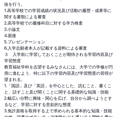
抜を行う。

1.高等学校での学習成績の状況及び活動の履歴・成果等に
関する書類による審査

2.高等学校での履修科目に対する学力検査

3.小論文

4.面接

5.プレゼンテーション

6.入学志願者本人が記載する資料による審査

３　入学前に学習しておくことが期待される学習内容及び
学習態度

教育福祉学科を志望するみなさんには、大学での学修が円
滑に進むよう、特に以下の学習内容及び学習態度の習得が
望まれる。

1.「国語」及び「英語」を中心とした、読むこと、書くこ
と、話すこと及び聞くことに関する基礎的な知識・技能

2.幅広い分野に興味・関心を広げ、自分から調べようとす
るなど、学習に対する意欲的な態度

3.免許資格を取得する上で求められる基本的な知識・技能