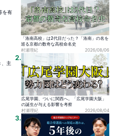
等を有
「洛南高校」は2代目だった？「洛南」の名を
巡る京都の数奇な高校命名史
村瀬理紀
2026/08/06
2
.
き、主
広尾学園、ついに関西へ。「広尾学園大阪」
の誕生が与える影響を考察
村瀬理紀
2026/08/04
3
.