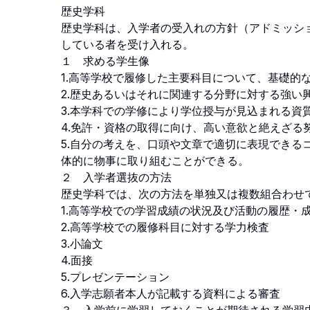
歴史学科

歴史学科は、入学者の受入れの方針（アドミッシ
している者を受け入れる。

１　求める学生像

1.高等学校で履修した主要科目について、基礎的な
2.歴史あるいはそれに関連する分野に対する強い
3.本学科での学修により学位授与が見込まれる資質
4.免許・資格の取得に向け、高い意欲と絶えざる努
5.自分の考えを、口頭や文章で適切に表現できる
体的に物事に取り組むことができる。

２　入学者選抜の方法

歴史学科では、次の方法を単独又は複数組合わせて選
1.高等学校での学習成績の状況及び活動の履歴・成
2.高等学校での履修科目に対する学力検査

3.小論文

4.面接

5.プレゼンテーション

6.入学志願者本人が記載する資料による審査
