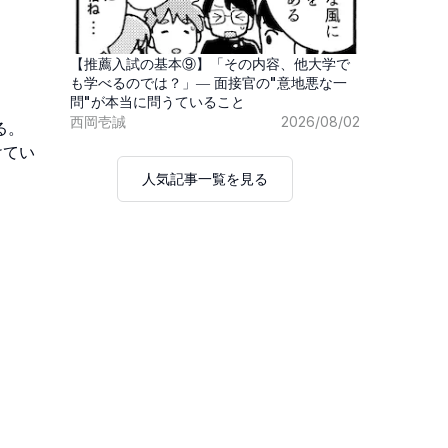
【推薦入試の基本⑨】「その内容、他大学で
も学べるのでは？」― 面接官の"意地悪な一
問"が本当に問うていること
西岡壱誠
2026/08/02


けてい
人気記事一覧を見る