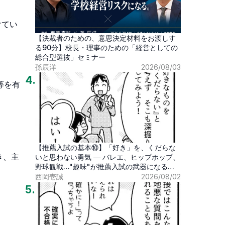
けてい
【決裁者のための、意思決定材料をお渡しす
る90分】校長・理事のための「経営としての
総合型選抜」セミナー
孫辰洋
2026/08/03
4
.
等を有


【推薦入試の基本⑩】「好き」を、くだらな
き、主
いと思わない勇気 ― バレエ、ヒップホップ、
野球観戦…"趣味"が推薦入試の武器になる時
代
西岡壱誠
2026/08/02
5
.