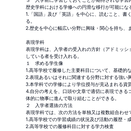
３　入学前に学習しておくことが期待される学習内容
歴史学科における学修への円滑な移行が可能になる
1.「国語」及び「英語」を中心に、読むこと、書
る。

2.歴史を中心に幅広い分野に興味・関心を持ち、ま
表現学科

表現学科は、入学者の受入れの方針（アドミッシ
している者を受け入れる。

１　求める学生像

1.高等学校で履修した主要科目について、基礎的な
2.表現あるいはそれに関連する分野に対する強い
3.本学科での学修により学位授与が見込まれる資質
4.自分の考えを、口頭や文章で適切に表現でき
体的に物事に進んで取り組むことができる。

２　入学者選抜の方法

表現学科では、次の方法を単独又は複数組合わせて選
1.高等学校での学習成績の状況及び活動の履歴・成
2.高等学校での履修科目に対する学力検査
