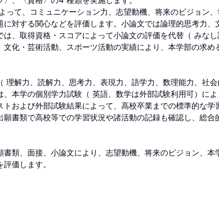
、〈資格〉の4 種類を実施します。

によって、コミュニケーション力、志望動機、将来のビジョン、
題に対する関心などを評価します。小論文では論理的思考力、
では、取得資格・スコアによって小論文の評価を代替（ みなし
、文化・芸術活動、スポーツ活動の実績により、本学部の求め
（ 理解力、読解力、思考力、表現力、語学力、数理能力、社会
は、本学の個別学力試験（ 英語、数学は外部試験利用可）によ
ストおよび外部試験結果によって、高校卒業までの標準的な学
出願書類で高校等での学習状況や諸活動の記録も確認し、総合
願書類、面接、小論文により、志望動機、将来のビジョン、本
を評価します。