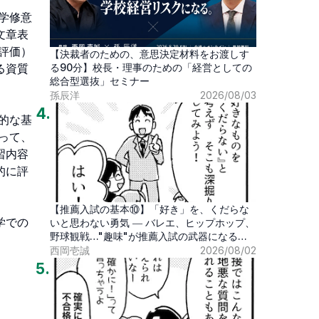
学修意
文章表
評価）
【決裁者のための、意思決定材料をお渡しす
る資質
る90分】校長・理事のための「経営としての
総合型選抜」セミナー
孫辰洋
2026/08/03
4
.
的な基
って、
習内容
的に評
【推薦入試の基本⑩】「好き」を、くだらな
学での
いと思わない勇気 ― バレエ、ヒップホップ、
野球観戦…"趣味"が推薦入試の武器になる時
代
西岡壱誠
2026/08/02
5
.