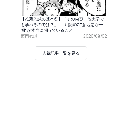
【推薦入試の基本⑨】「その内容、他大学で
も学べるのでは？」― 面接官の"意地悪な一
問"が本当に問うていること
西岡壱誠
2026/08/02
人気記事一覧を見る