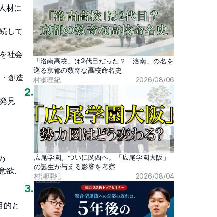
人材に
継続して
見を社会
「洛南高校」は2代目だった？「洛南」の名を
巡る京都の数奇な高校命名史
的・創造
村瀬理紀
2026/08/06
2
.
の発見
広尾学園、ついに関西へ。「広尾学園大阪」
の
の誕生が与える影響を考察
意欲、
村瀬理紀
2026/08/04
3
.
目的と