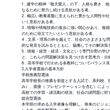
1 . 建学の精神「敬天愛人」の下、人格を磨き
なるために努力し続ける意欲がある者。

2 . 幅広い教養基盤に支えられた豊かな人間性
いく意欲がある者。

3 . 情報や情報技術の進歩に強い関心があり、
のために役立てたいという意欲がある者。

4 . 文系・理系の枠を越えて、社会のさまざま
的な発見を試みるとともに、協働してその解決策を
5 . 情報・経営・経済・文化という専門分野の
と、これらの問題解決策を見つけ出す思考力・分析
6 . 高等学校で行われる各教科についてバランス良
2.入学者選抜の基本方針

学校推薦型選抜

高等学校長の推薦を前提とする入試で、系列校、指
み）、面接（ プレゼンテーションを含む）によ
高校での学習・諸活動の状況、社会の諸問題に対す
総合型選抜

本学部の求める入学者像を理解し、将来のビジョ