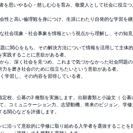
、他者を思いやる心・慈しむ心を育み、敬愛人として社会に役立つ
や社会性と高い倫理観を身につけ、生涯にわたり自発的な学習を
複雑な社会現象・社会事象を情報という視点から理解し、その知
な問題に関心をもち、その解決方法について情報を活用して主体
実践することに意欲がある者。

学びから、深く社会を見つめ、これまで気づかなかった社会問題
力を磨き社会のために役立ちたいという意欲がある者。

く学習し、その内容を習得している者。

定校、公募の3 種類を実施します。出願書類と小論文（ 公募
って、コミュニケーション力、志望動機、将来のビジョン、学修
る関心などを評価します。

ンに沿って意欲的に学修に取り組める入学者を選抜することを