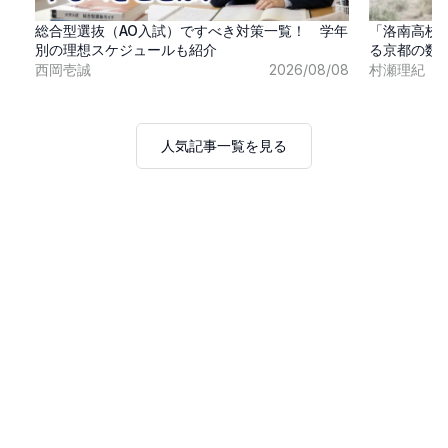
総合型選抜（AO入試）ですべき対策一覧！ 学年
「洛南高校
別の理想スケジュールも紹介
る京都の数
西岡壱誠
2026/08/08
村瀬理紀
人気記事一覧を見る