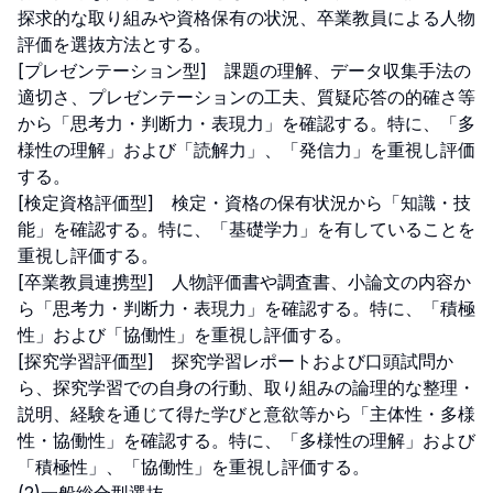
探求的な取り組みや資格保有の状況、卒業教員による人物
評価を選抜方法とする。

[プレゼンテーション型]　課題の理解、データ収集手法の
適切さ、プレゼンテーションの工夫、質疑応答の的確さ等
から「思考力・判断力・表現力」を確認する。特に、「多
様性の理解」および「読解力」、「発信力」を重視し評価
する。

[検定資格評価型]　検定・資格の保有状況から「知識・技
能」を確認する。特に、「基礎学力」を有していることを
重視し評価する。

[卒業教員連携型]　人物評価書や調査書、小論文の内容か
ら「思考力・判断力・表現力」を確認する。特に、「積極
性」および「協働性」を重視し評価する。

[探究学習評価型]　探究学習レポートおよび口頭試問か
ら、探究学習での自身の行動、取り組みの論理的な整理・
説明、経験を通じて得た学びと意欲等から「主体性・多様
性・協働性」を確認する。特に、「多様性の理解」および
「積極性」、「協働性」を重視し評価する。
