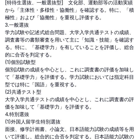
[特待生選抜、一般選抜型]　文化部、運動部等の活動実績
から「主体性・多様性・協働性」を確認する。特に、「積
極性」および「協働性」を重視し評価する。

3.一般選抜

学力試験や記述式総合問題、大学入学共通テストの成績、
調査書等の書類審査を用いて主に「知識・技能」を確認す
る。特に、「基礎学力」を有していることを評価し、総合
的に合否を判定する。

(1)個別試験型

個別試験の成績を中心とし、これに調査書の評価を加味し
て「基礎学力」を評価する。学力試験においては指定科目
型では特に「国語」を重視する。

(2)共通テスト型

大学入学共通テストの成績を中心とし、これに調査書の評
価を加味して「基礎学力」を評価する。

4.特別選抜

(1)外国人留学生特別選抜

面接、修学計画書、小論文、日本語能力試験の成績等を用
いて評価し、総合的に合否を判定する。日本語能力試験の