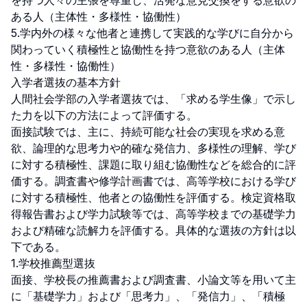
を持つ人々の主張を尊重し、活発な意見交換をする意欲の
ある人（主体性・多様性・協働性）

5.学内外の様々な他者と連携して実践的な学びに自分から
関わっていく積極性と協働性を持つ意欲のある人（主体
性・多様性・協働性）

入学者選抜の基本方針

人間社会学部の入学者選抜では、「求める学生像」で示し
た力を以下の方法によって評価する。

面接試験では、主に、持続可能な社会の実現を求める意
欲、論理的な思考力や的確な発信力、多様性の理解、学び
に対する積極性、課題に取り組む協働性などを総合的に評
価する。調査書や修学計画書では、高等学校における学び
に対する積極性、他者との協働性を評価する。検定資格取
得報告書および学力試験等では、高等学校までの基礎学力
および精確な読解力を評価する。具体的な選抜の方針は以
下である。

1.学校推薦型選抜

面接、学校長の推薦書および調査書、小論文等を用いて主
に「基礎学力」および「思考力」、「発信力」、「積極