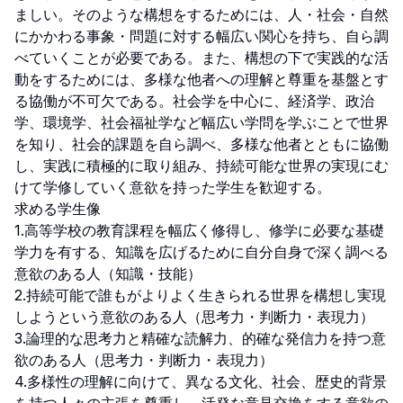
ましい。そのような構想をするためには、人・社会・自然
にかかわる事象・問題に対する幅広い関心を持ち、自ら調
べていくことが必要である。また、構想の下で実践的な活
動をするためには、多様な他者への理解と尊重を基盤とす
る協働が不可欠である。社会学を中心に、経済学、政治
学、環境学、社会福祉学など幅広い学問を学ぶことで世界
を知り、社会的課題を自ら調べ、多様な他者とともに協働
し、実践に積極的に取り組み、持続可能な世界の実現にむ
けて学修していく意欲を持った学生を歓迎する。

求める学生像

1.高等学校の教育課程を幅広く修得し、修学に必要な基礎
学力を有する、知識を広げるために自分自身で深く調べる
意欲のある人（知識・技能）

2.持続可能で誰もがよりよく生きられる世界を構想し実現
しようという意欲のある人（思考力・判断力・表現力）

3.論理的な思考力と精確な読解力、的確な発信力を持つ意
欲のある人（思考力・判断力・表現力）

4.多様性の理解に向けて、異なる文化、社会、歴史的背景