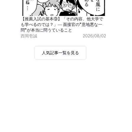
【推薦入試の基本⑨】「その内容、他大学で
も学べるのでは？」― 面接官の"意地悪な一
問"が本当に問うていること
西岡壱誠
2026/08/02
人気記事一覧を見る