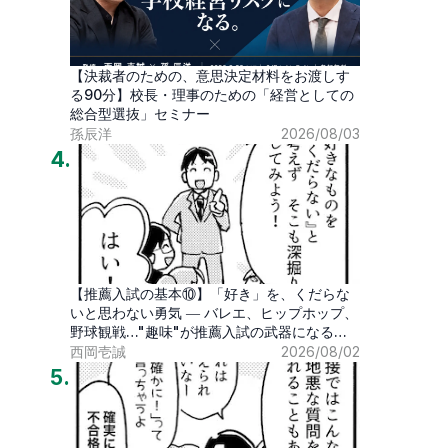
【決裁者のための、意思決定材料をお渡しす
る90分】校長・理事のための「経営としての
総合型選抜」セミナー
孫辰洋
2026/08/03
4
.
【推薦入試の基本⑩】「好き」を、くだらな
いと思わない勇気 ― バレエ、ヒップホップ、
野球観戦…"趣味"が推薦入試の武器になる時
代
西岡壱誠
2026/08/02
5
.