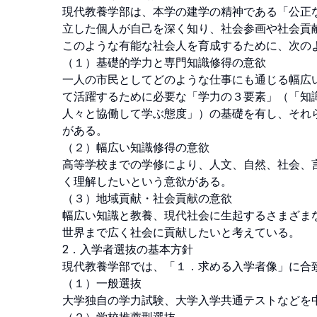
現代教養学部は、本学の建学の精神である「公正
立した個人が自己を深く知り、社会参画や社会貢献
このような有能な社会人を育成するために、次のよ
（１）基礎的学力と専門知識修得の意欲

一人の市民としてどのような仕事にも通じる幅広
て活躍するために必要な「学力の３要素」（「知
人々と協働して学ぶ態度」）の基礎を有し、それ
がある。

（２）幅広い知識修得の意欲

高等学校までの学修により、人文、自然、社会、
く理解したいという意欲がある。

（３）地域貢献・社会貢献の意欲

幅広い知識と教養、現代社会に生起するさまざま
世界まで広く社会に貢献したいと考えている。

2．入学者選抜の基本方針

現代教養学部では、「１．求める入学者像」に合致
（１）一般選抜

大学独自の学力試験、大学入学共通テストなどを中心