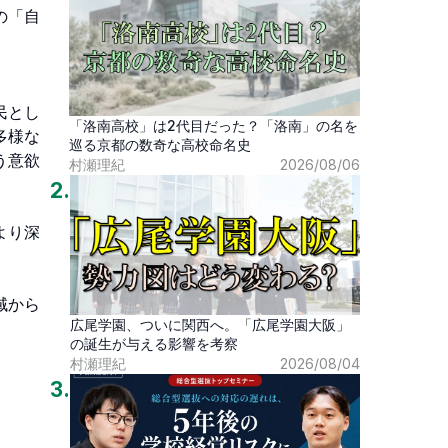
の「自
民とし
「洛南高校」は2代目だった？「洛南」の名を
多様な
巡る京都の数奇な高校命名史
う意欲
村瀬理紀
2026/08/06
2
.
より深
域から
広尾学園、ついに関西へ。「広尾学園大阪」
の誕生が与える影響を考察
村瀬理紀
2026/08/04


3
.