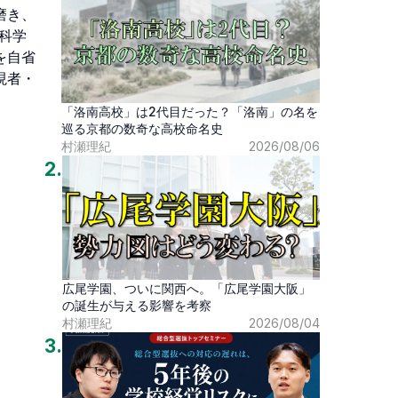
磨き、
に科学
を自省
現者・
「洛南高校」は2代目だった？「洛南」の名を
巡る京都の数奇な高校命名史
村瀬理紀
2026/08/06
2
.
広尾学園、ついに関西へ。「広尾学園大阪」
の誕生が与える影響を考察
村瀬理紀
2026/08/04
3
.