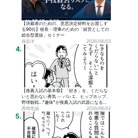
【決裁者のための、意思決定材料をお渡しす
る90分】校長・理事のための「経営としての
総合型選抜」セミナー
孫辰洋
2026/08/03
4
.
【推薦入試の基本⑩】「好き」を、くだらな
いと思わない勇気 ― バレエ、ヒップホップ、
野球観戦…"趣味"が推薦入試の武器になる時
代
西岡壱誠
2026/08/02
5
.