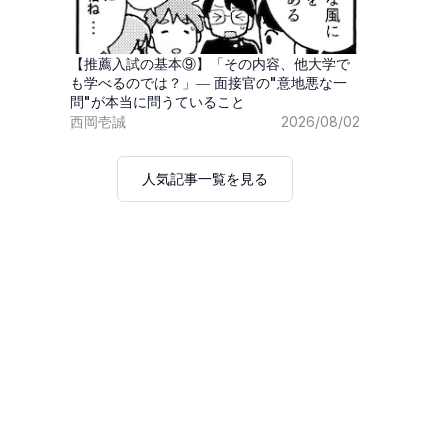
【推薦入試の基本⑨】「その内容、他大学で
も学べるのでは？」― 面接官の"意地悪な一
問"が本当に問うていること
西岡壱誠
2026/08/02
人気記事一覧を見る