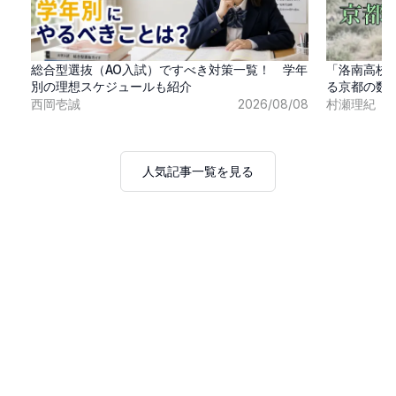
総合型選抜（AO入試）ですべき対策一覧！ 学年
「洛南高校
別の理想スケジュールも紹介
る京都の数
西岡壱誠
2026/08/08
村瀬理紀
人気記事一覧を見る