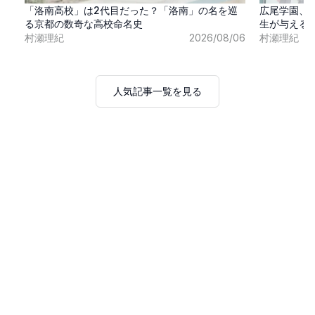
「洛南高校」は2代目だった？「洛南」の名を巡
広尾学園、
る京都の数奇な高校命名史
生が与える
村瀬理紀
2026/08/06
村瀬理紀
人気記事一覧を見る