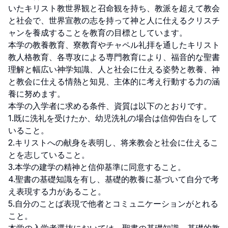
いたキリスト教世界観と召命観を持ち、教派を超えて教会
と社会で、世界宣教の志を持って神と人に仕えるクリスチ
ャンを養成することを教育の目標としています。

本学の教養教育、寮教育やチャペル礼拝を通したキリスト
教人格教育、各専攻による専門教育により、福音的な聖書
理解と幅広い神学知識、人と社会に仕える姿勢と教養、神
と教会に仕える情熱と知見、主体的に考え行動する力の涵
養に努めます。

本学の入学者に求める条件、資質は以下のとおりです。

1.既に洗礼を受けたか、幼児洗礼の場合は信仰告白をして
いること。

2.キリストへの献身を表明し、将来教会と社会に仕えるこ
とを志していること。

3.本学の建学の精神と信仰基準に同意すること。

4.聖書の基礎知識を有し、基礎的教養に基づいて自分で考
え表現する力があること。

5.自分のことば表現で他者とコミュニケーションがとれる
こと。
