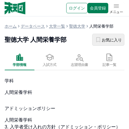
ログイン
会員登録
メニュ
ホーム
データベース
大学一覧
聖徳大学
人間栄養学部
聖徳大学
人間栄養学部
お気に入り
学部情報
入試方式
志望理由書
記事一覧
学科
人間栄養学科
アドミッションポリシー
人間栄養学科

3. 入学者受け入れの方針（アドミッション・ポリシー）
