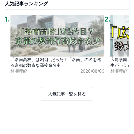
人気記事ランキング
1
.
2
.
「洛南高校」は2代目だった？「洛南」の名を巡
広尾学園、
る京都の数奇な高校命名史
生が与える
村瀬理紀
2026/08/06
村瀬理紀
人気記事一覧を見る