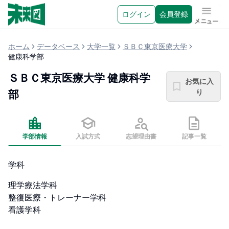
ログイン
会員登録
メニュ
ホーム
データベース
大学一覧
ＳＢＣ東京医療大学
健康科学部
ＳＢＣ東京医療大学
健康科学
お気に入
り
部
学部情報
入試方式
志望理由書
記事一覧
学科
理学療法学科

整復医療・トレーナー学科

看護学科