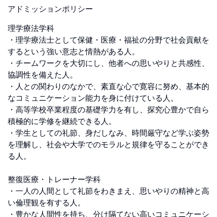
アドミッションポリシー
理学療法学科

・理学療法士として保健・医療・福祉の分野で社会貢献を
するという強い意志と情熱がある人。

・チームワークを大切にし、他者への思いやりと共感性、
協調性を備えた人。

・人との関わりのなかで、素直な心で寛容に努め、基本的
なコミュニケーション能力を身に付けている人。

・高等学校卒業程度の基礎学力を有し、探究心豊かで自ら
積極的に学修を継続できる人。

・学生としての礼節、身だしなみ、時間厳守など学ぶ姿勢
を理解し、社会や大学でのモラルと規律を守ることができ
る人。

整復医療・トレーナー学科

・一人の人間として礼節をわきまえ、思いやりの精神と高
い倫理観を有する人。

・豊かな人間性を持ち、分け隔てない高いコミュニケーシ