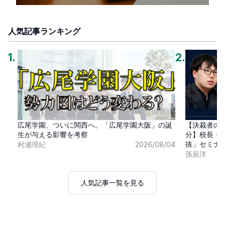
人気記事ランキング
1
.
2
.
広尾学園、ついに関西へ。「広尾学園大阪」の誕
【決裁者の
生が与える影響を考察
分】校長・
抜」セミナ
村瀬理紀
2026/08/04
孫辰洋
人気記事一覧を見る