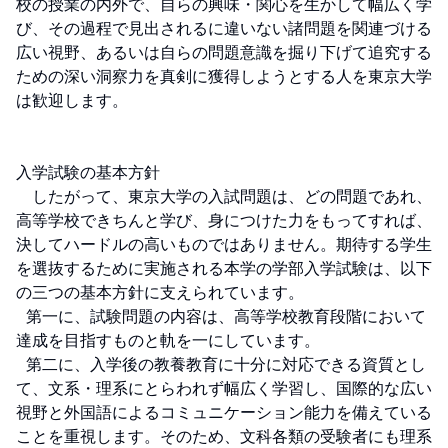
校の授業の内外で、自らの興味・関心を生かして幅広く学
び、その過程で見出されるに違いない諸問題を関連づける
広い視野、あるいは自らの問題意識を掘り下げて追究する
ための深い洞察力を真剣に獲得しようとする人を東京大学
は歓迎します。

入学試験の基本方針

　したがって、東京大学の入試問題は、どの問題であれ、
高等学校できちんと学び、身につけた力をもってすれば、
決してハードルの高いものではありません。期待する学生
を選抜するために実施される本学の学部入学試験は、以下
の三つの基本方針に支えられています。

  第一に、試験問題の内容は、高等学校教育段階において
達成を目指すものと軌を一にしています。

  第二に、入学後の教養教育に十分に対応できる資質とし
て、文系・理系にとらわれず幅広く学習し、国際的な広い
視野と外国語によるコミュニケーション能力を備えている
ことを重視します。そのため、文科各類の受験者にも理系