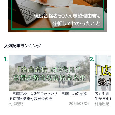
人気記事ランキング
1
.
2
.
「洛南高校」は2代目だった？「洛南」の名を巡
広尾学園、
る京都の数奇な高校命名史
生が与える
村瀬理紀
2026/08/06
村瀬理紀