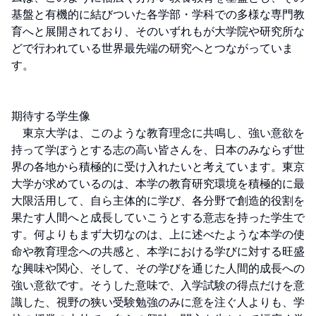
基盤と有機的に結びついた各学部・学科での多様な専門教
育へと展開されており、そのいずれもが大学院や研究所な
どで行われている世界最先端の研究へとつながっていま
す。

期待する学生像

　東京大学は、このような教育理念に共鳴し、強い意欲を
持って学ぼうとする志の高い皆さんを、日本のみならず世
界の各地から積極的に受け入れたいと考えています。東京
大学が求めているのは、本学の教育研究環境を積極的に最
大限活用して、自ら主体的に学び、各分野で創造的役割を
果たす人間へと成長していこうとする意志を持った学生で
す。何よりもまず大切なのは、上に述べたような本学の使
命や教育理念への共感と、本学における学びに対する旺盛
な興味や関心、そして、その学びを通じた人間的成長への
強い意欲です。そうした意味で、入学試験の得点だけを意
識した、視野の狭い受験勉強のみに意を注ぐ人よりも、学