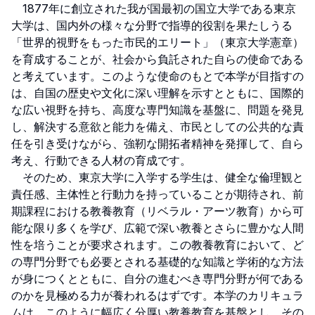
　1877年に創立された我が国最初の国立大学である東京
大学は、国内外の様々な分野で指導的役割を果たしうる
「世界的視野をもった市民的エリート」（東京大学憲章）
を育成することが、社会から負託された自らの使命である
と考えています。このような使命のもとで本学が目指すの
は、自国の歴史や文化に深い理解を示すとともに、国際的
な広い視野を持ち、高度な専門知識を基盤に、問題を発見
し、解決する意欲と能力を備え、市民としての公共的な責
任を引き受けながら、強靭な開拓者精神を発揮して、自ら
考え、行動できる人材の育成です。

　そのため、東京大学に入学する学生は、健全な倫理観と
責任感、主体性と行動力を持っていることが期待され、前
期課程における教養教育（リベラル・アーツ教育）から可
能な限り多くを学び、広範で深い教養とさらに豊かな人間
性を培うことが要求されます。この教養教育において、ど
の専門分野でも必要とされる基礎的な知識と学術的な方法
が身につくとともに、自分の進むべき専門分野が何である
のかを見極める力が養われるはずです。本学のカリキュラ
ムは、このように幅広く分厚い教養教育を基盤とし、その