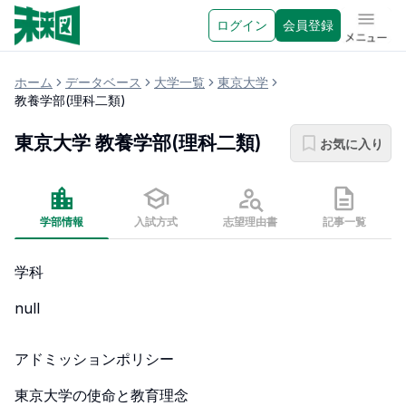
ログイン
会員登録
メニュ
ホーム
データベース
大学一覧
東京大学
教養学部(理科二類)
東京大学
教養学部(理科二類)
お気に入り
学部情報
入試方式
志望理由書
記事一覧
学科
null
アドミッションポリシー
東京大学の使命と教育理念
