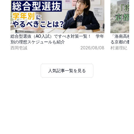
総合型選抜（AO入試）ですべき対策一覧！ 学年
「洛南高校
別の理想スケジュールも紹介
る京都の数
西岡壱誠
2026/08/08
村瀬理紀
人気記事一覧を見る