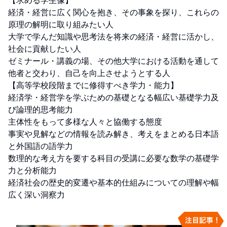
【求める学生像】

経済・経営に広く関心を抱き、その事象を探り、これらの
原理の解明に取り組みたい人

大学で学んだ知識や思考法を将来の経済・経営に活かし、
社会に貢献したい人

ゼミナール・講義の場、その他大学における活動を通して
他者と交わり、自己を向上させようとする人

【高等学校段階までに修得すべき学力・能力】

経済学・経営学を学ぶための基礎となる幅広い基礎学力及
び論理的思考能力

主体性をもって多様な人々と協働する態度

事実や見解などの情報を読み解き、考えをまとめる日本語
と外国語の語学力

数理的な考え方を要する科目の受講に必要な数学の基礎学
力と分析能力

経済社会の歴史的変遷や基本的仕組みについての理解や幅
広く深い洞察力