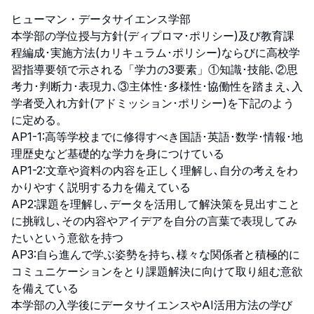
ヒューマン・データサイエンス学部

本学部の学位授与方針(ディプロマ･ポリシー)及び教育課
程編成･実施方法(カリキュラム･ポリシー)ならびに高校学
習指導要領で示される「学力の3要素」①知識･技能､②思
考力･判断力･表現力､③主体性･多様性･協働性を踏まえ､入
学者受入れ方針(アドミッション･ポリシー)を下記のよう
に定める。

AP1-1:高等学校までに修得すべき国語･英語･数学･情報･地
理歴史など基礎的な学力を身につけている

AP1-2:文章や資料の内容を正しく理解し､自分の考えをわ
かりやすく説明する力を備えている

AP2:課題を理解し､データを活用して解決策を見出すこと
に挑戦し､その内容やアイデアを自分の言葉で表現してみ
たいという意欲を持つ

AP3:自ら進んで学ぶ姿勢を持ち､様々な関係者と積極的に
コミュニケーションをとり課題解決に向けて取り組む意欲
を備えている

本学部の入学後にデータサイエンスやAI活用方法の学び