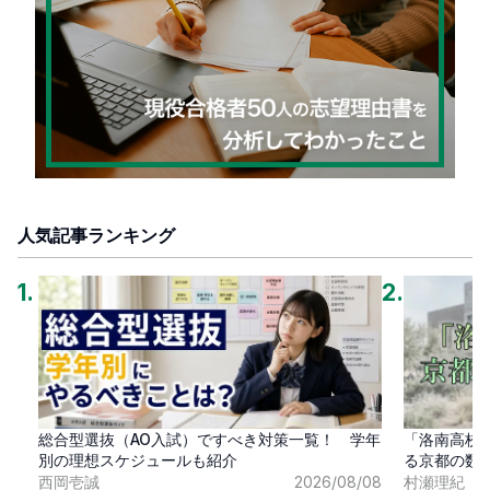
人気記事ランキング
1
.
2
.
総合型選抜（AO入試）ですべき対策一覧！ 学年
「洛南高校
別の理想スケジュールも紹介
る京都の数
西岡壱誠
2026/08/08
村瀬理紀