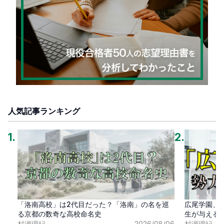
人気記事ランキング
1
.
2
.
「洛南高校」は2代目だった？「洛南」の名を巡
広尾学園、
る京都の数奇な高校命名史
生が与える
村瀬理紀
2026/08/06
村瀬理紀