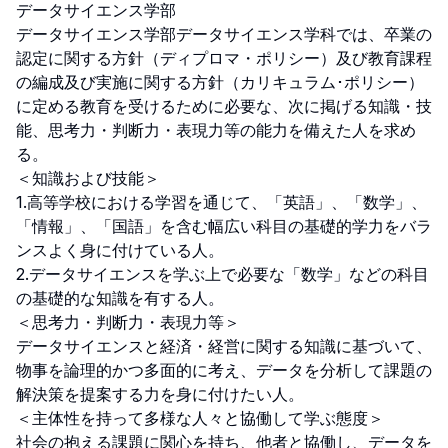
データサイエンス学部

データサイエンス学部データサイエンス学科では、卒業の
認定に関する方針（ディプロマ・ポリシー）及び教育課程
の編成及び実施に関する方針（カリキュラム･ポリシー）
に定める教育を受けるために必要な、次に掲げる知識・技
能、思考力・判断力・表現力等の能力を備えた人を求め
る。

＜知識および技能＞

1.高等学校における学習を通じて、「英語」、「数学」、
「情報」、「国語」を含む幅広い科目の基礎的学力をバラ
ンスよく身に付けている人。

2.データサイエンスを学ぶ上で必要な「数学」などの科目
の基礎的な知識を有する人。

＜思考力・判断力・表現力等＞

データサイエンスと経済・経営に関する知識に基づいて、
物事を論理的かつ多面的に考え、データを分析して課題の
解決策を提案する力を身に付けたい人。

＜主体性を持って多様な人々と協働して学ぶ態度＞

社会の抱える課題に関心を持ち、他者と協働し、データを