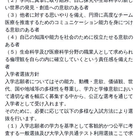
（２）学問に真摯に取り組み、自己探究や生命科学の新し
い世界の発見・創造への意欲のある者

（３）他者に対する思いやりを備え、円滑に高度なチーム
医療を推進するためのコミュニケーション能力を身につけ
る意欲のある者

（４）自己の知識や能力を社会のために役立たせる意欲の
ある者

（５）生命科学及び医療科学分野の職業人として求められ
る倫理観を自らの内に確立していくという責任感を備えた
者

入学者選抜方針

入学志願者についてはその能力、動機・意欲、価値観、世
代、国や地域等の多様性を尊重し、学力と学修意欲におい
て適切な者を幅広く募集する中から、公正な選考を通じて
入学者として受け入れます。

そのために、必要に応じて以下の多様な入試方法により選
抜を行います。

（１）入学志願者の学力を基準として客観的かつ公平に考
査する一般選抜及び大学入学共通テスト利用選抜ここで求