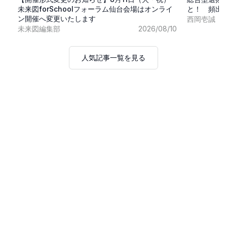
未来図forSchoolフォーラム仙台会場はオンライ
と！ 頻出
ン開催へ変更いたします
西岡壱誠
未来図編集部
2026/08/10
人気記事一覧を見る