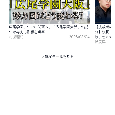
広尾学園、ついに関西へ。「広尾学園大阪」の誕
【決裁者の
生が与える影響を考察
分】校長・
抜」セミナ
村瀬理紀
2026/08/04
孫辰洋
人気記事一覧を見る