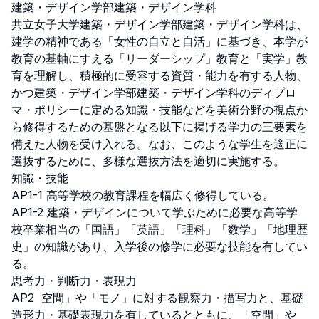
建築・デザイン学部建築・デザイン学科

共立女子大学建築・デザイン学部建築・デザイン学科は、
建学の精神である「女性の自立と自活」に基づき、本学が
教育の基軸にすえる「リーダーシップ」教育と「実学」教
育を理解し、積極的に受容する資質・能力を有する人物、
かつ建築・デザイン学部建築・デザイン学科のディプロ
マ・ポリシーに定める知識・技能などを美術分野の視点か
ら修得するための基盤となる以下に掲げる学力の三要素を
備えた人物を受け入れる。なお、このような学生を適正に
選抜するために、多様な選抜方法を適切に実施する。

知識・技能 

AP1-1 高等学校の教育課程を幅広く修得している。

AP1-2 建築・デザインについて学ぶために必要な高等学
校卒業相当の「国語」「英語」「理科」「数学」「地理歴
史」の知識があり、入学後の修学に必要な技能を有してい
る。

思考力・判断力・表現力        

AP2  空間」や「モノ」に対する観察力・描写力と、基礎
造形力・基礎表現力を有しているとともに、「空間」や