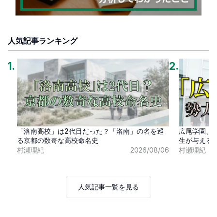
人気記事ランキング
1
.
2
.
「洛南高校」は2代目だった？「洛南」の名を巡
広尾学園、
る京都の数奇な高校命名史
生が与える
村瀬理紀
2026/08/06
村瀬理紀
人気記事一覧を見る