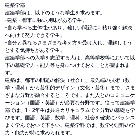
建築学部

建築学部は、以下のような学生を求めます。

-建築・都市に強い興味がある学生。

-自ら学べる主体性があり、難しい問題にも粘り強く解決
へ向けて努力できる学生。

-自分と異なるさまざまな考え方を受け入れ、理解しよう
とする気持ちがある学生。

建築学部への入学を志望する人は、高等学校等において以
下の基礎学力・能力等を身につけておくことが望まれま
す。

建築は、都市の問題の解決（社会）、最先端の技術（数
学・理科）から芸術的デザイン（文化・芸術）まで、さま
ざまな分野が融合するところです。また人とのコミュニケ
ーション（国語・英語）が必要な分野です。従って建築学
部では、1・2年生は共通カリキュラムで全分野の基礎を学
びます。国語、英語、数学、理科、社会を確実にバランス
よく学んでおいて下さい。建築学科では、数学や理科の学
力・能力が特に求められます。