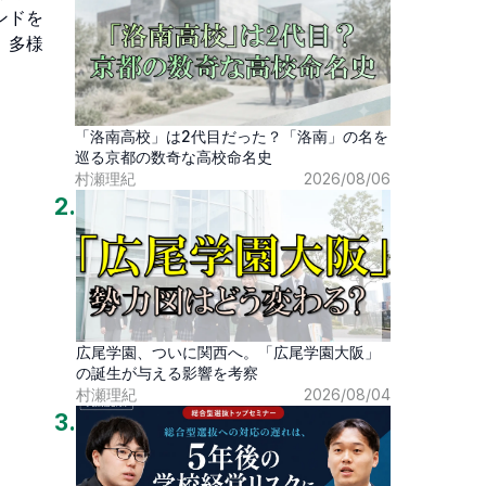
ンドを
、多様
「洛南高校」は2代目だった？「洛南」の名を
巡る京都の数奇な高校命名史
村瀬理紀
2026/08/06
2
.
広尾学園、ついに関西へ。「広尾学園大阪」
の誕生が与える影響を考察
村瀬理紀
2026/08/04
3
.