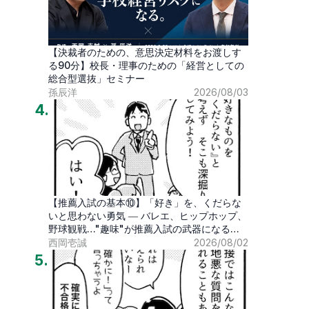
【決裁者のための、意思決定材料をお渡しす
る90分】校長・理事のための「経営としての
総合型選抜」セミナー
孫辰洋
2026/08/03
4
.
【推薦入試の基本⑩】「好き」を、くだらな
いと思わない勇気 ― バレエ、ヒップホップ、
野球観戦…"趣味"が推薦入試の武器になる時
代
西岡壱誠
2026/08/02
5
.