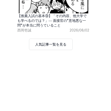
【推薦入試の基本⑨】「その内容、他大学で
も学べるのでは？」― 面接官の"意地悪な一
問"が本当に問うていること
西岡壱誠
2026/08/02
人気記事一覧を見る