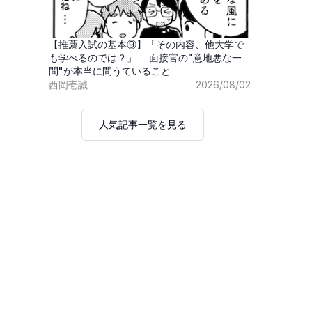
【推薦入試の基本⑨】「その内容、他大学で
も学べるのでは？」― 面接官の"意地悪な一
問"が本当に問うていること
西岡壱誠
2026/08/02
人気記事一覧を見る