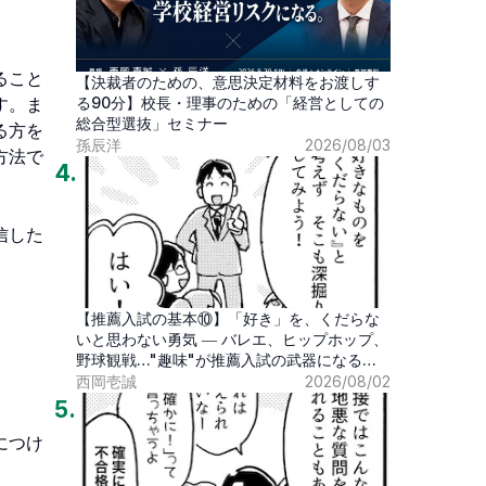
ること
【決裁者のための、意思決定材料をお渡しす
す。ま
る90分】校長・理事のための「経営としての
総合型選抜」セミナー
る方を
孫辰洋
2026/08/03
方法で
4
.
信した
【推薦入試の基本⑩】「好き」を、くだらな
いと思わない勇気 ― バレエ、ヒップホップ、
野球観戦…"趣味"が推薦入試の武器になる時
代
西岡壱誠
2026/08/02
5
.
につけ