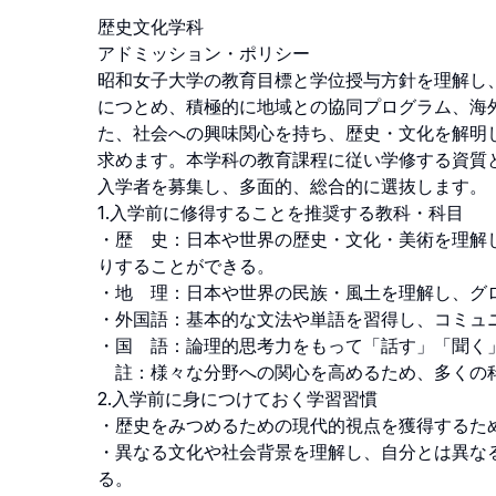
歴史文化学科

アドミッション・ポリシー

昭和女子大学の教育目標と学位授与方針を理解し
につとめ、積極的に地域との協同プログラム、海
た、社会への興味関心を持ち、歴史・文化を解明
求めます。本学科の教育課程に従い学修する資質
入学者を募集し、多面的、総合的に選抜します。

1.入学前に修得することを推奨する教科・科目

・歴　史：日本や世界の歴史・文化・美術を理解
りすることができる。

・地　理：日本や世界の民族・風土を理解し、グロ
・外国語：基本的な文法や単語を習得し、コミュニ
・国　語：論理的思考力をもって「話す」「聞く」
　註：様々な分野への関心を高めるため、多くの科
2.入学前に身につけておく学習習慣

・歴史をみつめるための現代的視点を獲得するため
・異なる文化や社会背景を理解し、自分とは異な
る。
