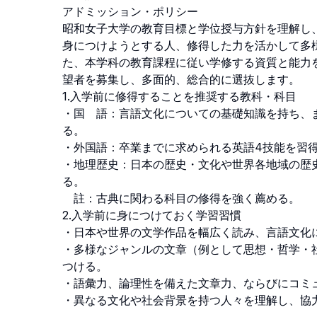
アドミッション・ポリシー

昭和女子大学の教育目標と学位授与方針を理解し
身につけようとする人、修得した力を活かして多
た、本学科の教育課程に従い学修する資質と能力
望者を募集し、多面的、総合的に選抜します。

1.入学前に修得することを推奨する教科・科目

・国　語：言語文化についての基礎知識を持ち、
る。

・外国語：卒業までに求められる英語4技能を習得
・地理歴史：日本の歴史・文化や世界各地域の歴
る。

　註：古典に関わる科目の修得を強く薦める。

2.入学前に身につけておく学習習慣

・日本や世界の文学作品を幅広く読み、言語文化に
・多様なジャンルの文章（例として思想・哲学・
つける。

・語彙力、論理性を備えた文章力、ならびにコミュ
・異なる文化や社会背景を持つ人々を理解し、協力し