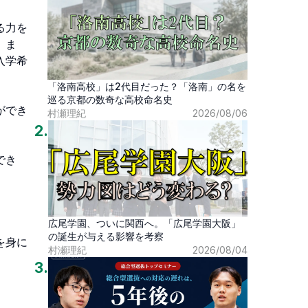
る力を
。ま
入学希
「洛南高校」は2代目だった？「洛南」の名を
巡る京都の数奇な高校命名史
ができ
村瀬理紀
2026/08/06
2
.
でき
広尾学園、ついに関西へ。「広尾学園大阪」
の誕生が与える影響を考察
を身に
村瀬理紀
2026/08/04
3
.