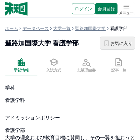
ログイン
会員登録
メニュ
ホーム
データベース
大学一覧
聖路加国際大学
看護学部
聖路加国際大学
看護学部
お気に入り
学部情報
入試方式
志望理由書
記事一覧
学科
看護学科
アドミッションポリシー
看護学部

大学の理念および教育目標に賛同し、その一翼を担おうと