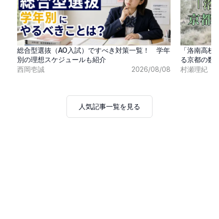
総合型選抜（AO入試）ですべき対策一覧！ 学年
「洛南高校
別の理想スケジュールも紹介
る京都の数
西岡壱誠
2026/08/08
村瀬理紀
人気記事一覧を見る