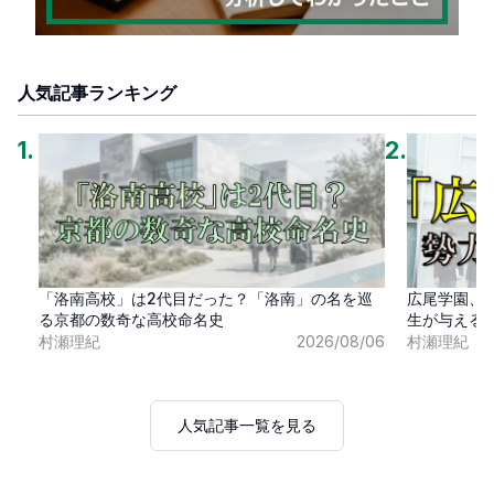
人気記事ランキング
1
.
2
.
「洛南高校」は2代目だった？「洛南」の名を巡
広尾学園、
る京都の数奇な高校命名史
生が与える
村瀬理紀
2026/08/06
村瀬理紀
人気記事一覧を見る