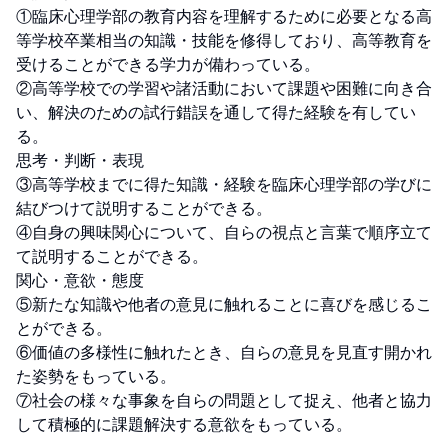
①臨床心理学部の教育内容を理解するために必要となる高
等学校卒業相当の知識・技能を修得しており、高等教育を
受けることができる学力が備わっている。

②高等学校での学習や諸活動において課題や困難に向き合
い、解決のための試行錯誤を通して得た経験を有してい
る。

思考・判断・表現        

③高等学校までに得た知識・経験を臨床心理学部の学びに
結びつけて説明することができる。

④自身の興味関心について、自らの視点と言葉で順序立て
て説明することができる。

関心・意欲・態度        

⑤新たな知識や他者の意見に触れることに喜びを感じるこ
とができる。

⑥価値の多様性に触れたとき、自らの意見を見直す開かれ
た姿勢をもっている。

⑦社会の様々な事象を自らの問題として捉え、他者と協力
して積極的に課題解決する意欲をもっている。