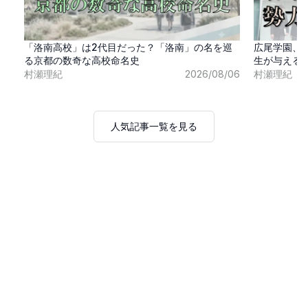
「洛南高校」は2代目だった？「洛南」の名を巡
広尾学園、
る京都の数奇な高校命名史
生が与える
村瀬理紀
2026/08/06
村瀬理紀
人気記事一覧を見る