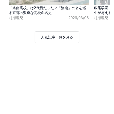
「洛南高校」は2代目だった？「洛南」の名を巡
広尾学園、
る京都の数奇な高校命名史
生が与える
村瀬理紀
2026/08/06
村瀬理紀
人気記事一覧を見る