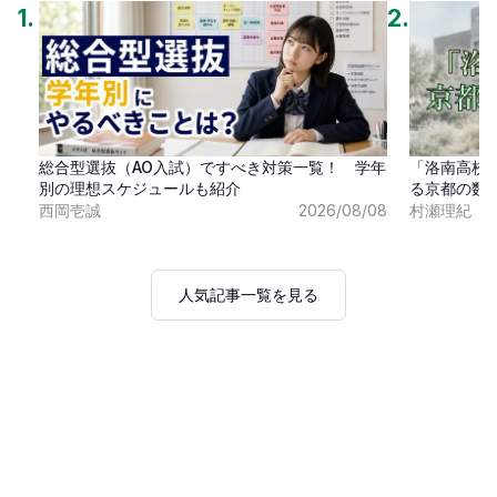
1
.
2
.
総合型選抜（AO入試）ですべき対策一覧！ 学年
「洛南高校
別の理想スケジュールも紹介
る京都の数
西岡壱誠
2026/08/08
村瀬理紀
人気記事一覧を見る