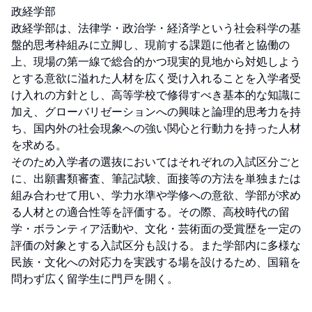
政経学部

政経学部は、法律学・政治学・経済学という社会科学の基
盤的思考枠組みに立脚し、現前する課題に他者と協働の
上、現場の第一線で総合的かつ現実的見地から対処しよう
とする意欲に溢れた人材を広く受け入れることを入学者受
け入れの方針とし、高等学校で修得すべき基本的な知識に
加え、グローバリゼーションへの興味と論理的思考力を持
ち、国内外の社会現象への強い関心と行動力を持った人材
を求める。

そのため入学者の選抜においてはそれぞれの入試区分ごと
に、出願書類審査、筆記試験、面接等の方法を単独または
組み合わせて用い、学力水準や学修への意欲、学部が求め
る人材との適合性等を評価する。その際、高校時代の留
学・ボランティア活動や、文化・芸術面の受賞歴を一定の
評価の対象とする入試区分も設ける。また学部内に多様な
民族・文化への対応力を実践する場を設けるため、国籍を
問わず広く留学生に門戸を開く。