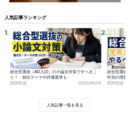
人気記事ランキング
1
.
2
.
総合型選抜（AO入試）の小論文対策ですべきこ
総合型選抜
と！ 頻出テーマや評価基準も
年別の理想
西岡壱誠
2026/08/09
西岡壱誠
人気記事一覧を見る