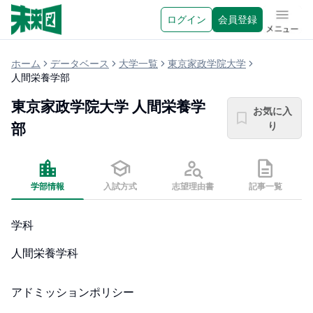
ログイン
会員登録
メニュ
ホーム
データベース
大学一覧
東京家政学院大学
人間栄養学部
東京家政学院大学
人間栄養学
お気に入
り
部
学部情報
入試方式
志望理由書
記事一覧
学科
人間栄養学科
アドミッションポリシー