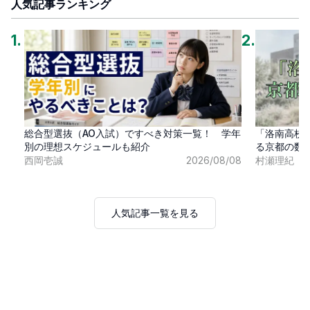
人気記事ランキング
1
.
2
.
総合型選抜（AO入試）ですべき対策一覧！ 学年
「洛南高校
別の理想スケジュールも紹介
る京都の数
西岡壱誠
2026/08/08
村瀬理紀
人気記事一覧を見る