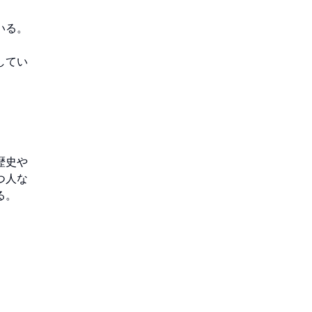
る。

してい
歴史や
つ人な
。
