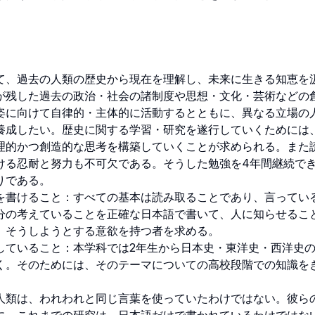
て、過去の人類の歴史から現在を理解し、未来に生きる知恵を
が残した過去の政治・社会の諸制度や思想・文化・芸術などの
姿に向けて自律的・主体的に活動するとともに、異なる立場の
養成したい。歴史に関する学習・研究を遂行していくためには
理的かつ創造的な思考を構築していくことが求められる。また
ける忍耐と努力も不可欠である。そうした勉強を4年間継続で
である。

を書けること：すべての基本は読み取ることであり、言ってい
分の考えていることを正確な日本語で書いて、人に知らせるこ
そうしようとする意欲を持つ者を求める。

していること：本学科では2年生から日本史・東洋史・西洋史の
く。そのためには、そのテーマについての高校段階での知識を
人類は、われわれと同じ言葉を使っていたわけではない。彼ら