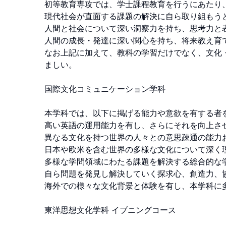
初等教育専攻では、学士課程教育を行うにあたり、
現代社会が直面する課題の解決に自ら取り組もうと
人間と社会について深い洞察力を持ち、思考力と表
人間の成長・発達に深い関心を持ち、将来教え育て
なお上記に加えて、教科の学習だけでなく、文化
ましい。

国際文化コミュニケーション学科

本学科では、以下に掲げる能力や意欲を有する者を
高い英語の運用能力を有し、さらにそれを向上させ
異なる文化を持つ世界の人々との意思疎通の能力お
日本や欧米を含む世界の多様な文化について深く
多様な学問領域にわたる課題を解決する総合的な学
自ら問題を発見し解決していく探求心、創造力、協
海外での様々な文化背景と体験を有し、本学科に多
東洋思想文化学科 イブニングコース
