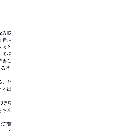
汲み取
創造活
人々と
、多様
読書な
きる基
ること
とが出
3専攻
きちん
の言葉