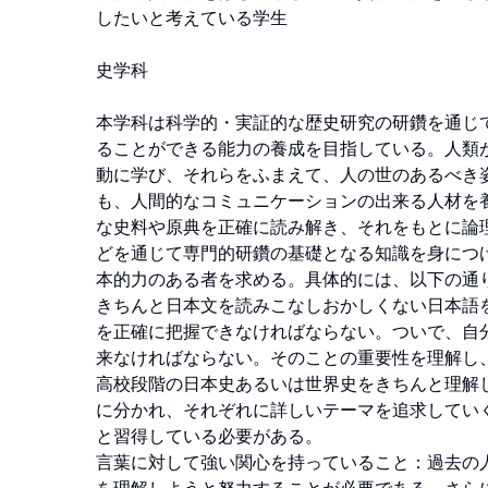
したいと考えている学生

史学科

本学科は科学的・実証的な歴史研究の研鑽を通じ
ることができる能力の養成を目指している。人類
動に学び、それらをふまえて、人の世のあるべき
も、人間的なコミュニケーションの出来る人材を
な史料や原典を正確に読み解き、それをもとに論
どを通じて専門的研鑽の基礎となる知識を身につ
本的力のある者を求める。具体的には、以下の通り
きちんと日本文を読みこなしおかしくない日本語
を正確に把握できなければならない。ついで、自
来なければならない。そのことの重要性を理解し、
高校段階の日本史あるいは世界史をきちんと理解
に分かれ、それぞれに詳しいテーマを追求してい
と習得している必要がある。

言葉に対して強い関心を持っていること：過去の