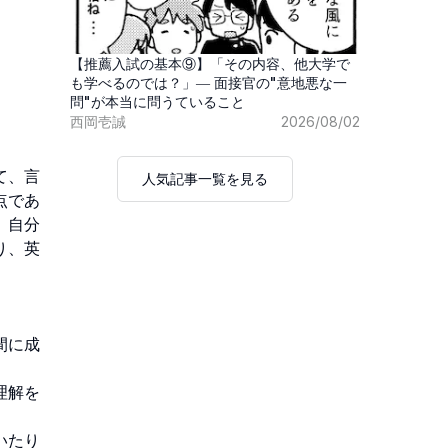
【推薦入試の基本⑨】「その内容、他大学で
も学べるのでは？」― 面接官の"意地悪な一
問"が本当に問うていること
西岡壱誠
2026/08/02
て、言
人気記事一覧を見る
点であ
、自分
り、英
間に成
理解を
いたり