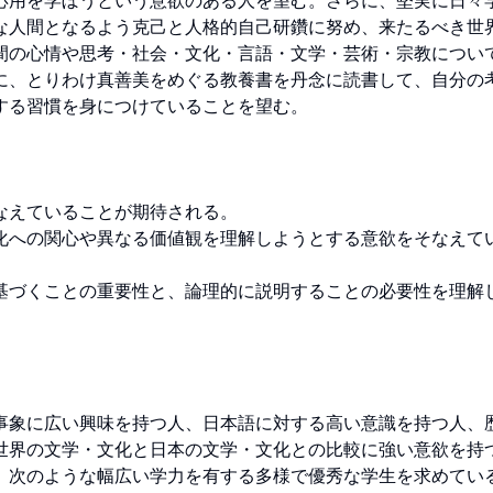
応用を学ぼうという意欲のある人を望む。さらに、堅実に日々
的な人間となるよう克己と人格的自己研鑽に努め、来たるべき世
間の心情や思考・社会・文化・言語・文学・芸術・宗教につい
に、とりわけ真善美をめぐる教養書を丹念に読書して、自分の
る習慣を身につけていることを望む。

えていることが期待される。

化への関心や異なる価値観を理解しようとする意欲をそなえてい
基づくことの重要性と、論理的に説明することの必要性を理解
事象に広い興味を持つ人、日本語に対する高い意識を持つ人、
世界の文学・文化と日本の文学・文化との比較に強い意欲を持
、次のような幅広い学力を有する多様で優秀な学生を求めている