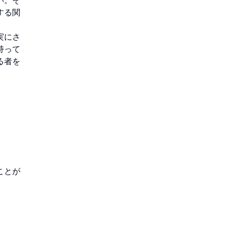
い。そ
する関
実にさ
持って
る者を
ことが