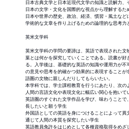
日本古典文学と日本近現代文学の知識と読解力、そ
日本の文学・文化を国際的な視点から理解するた
日本や世界の歴史、政治、経済、慣習・風土など
学術的な文章を作り上げるための論理的な思考力と
英米文学科

英米文学科の学問の要諦は、英語で表現された文
葉とは何かを探究していくことである。読書が好
る。入学後は、基礎的な英語の知識や運用力が不
の意見や思考を的確かつ効果的に表現することが
語圏の文物に親しんだりしてもらいたい。

本学科では、学士課程教育を行うにあたり、次のよ
人間の言語文化や表現文化に幅広い関心を抱いてい
英語圏のすぐれた文学作品を学び、味わうことで
長したいと願う学生

外国語としての英語を身につけることによって異
通じて人間の本質を探究したい学生

英語教員免許をはじめとして各種資格取得をめざ