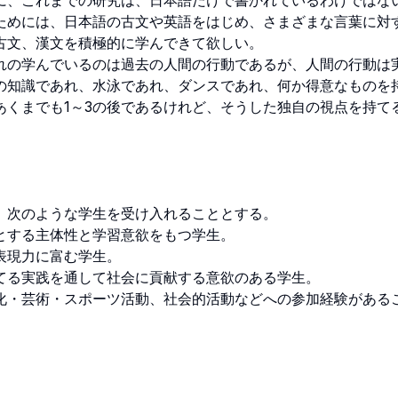
に、これまでの研究は、日本語だけで書かれているわけではな
ためには、日本語の古文や英語をはじめ、さまざまな言葉に対
文、漢文を積極的に学んできて欲しい。

れの学んでいるのは過去の人間の行動であるが、人間の行動は
の知識であれ、水泳であれ、ダンスであれ、何か得意なものを
あくまでも1～3の後であるけれど、そうした独自の視点を持て
次のような学生を受け入れることとする。

する主体性と学習意欲をもつ学生。

現力に富む学生。

る実践を通して社会に貢献する意欲のある学生。

化・芸術・スポーツ活動、社会的活動などへの参加経験がある