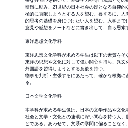
盛な好奇心を抱いて、基礎学力や専門知識とその
研鑽に励み、21世紀の日本社会の礎となる自律
極的に貢献しようとする人を望む。要するに、人
的思考の基礎を身につけたい人を望む。入学まで
意見や感想をノートなどに書き出して、自ら思索す
東洋思想文化学科

東洋思想文化学科が求める学生は以下の素質をそな
東洋の思想や文化に対して強い関心を持ち、異文
外国語を習得しようとする意欲を持つ。

物事を判断・主張するにあたって、確かな根拠に
る。

日本文学文化学科

本学科が求める学生像は、日本の文学作品や文化
社会と文学・文化との連環に深い関心を持つ人、
どである。あわせて、文系の学問に偏ることなく