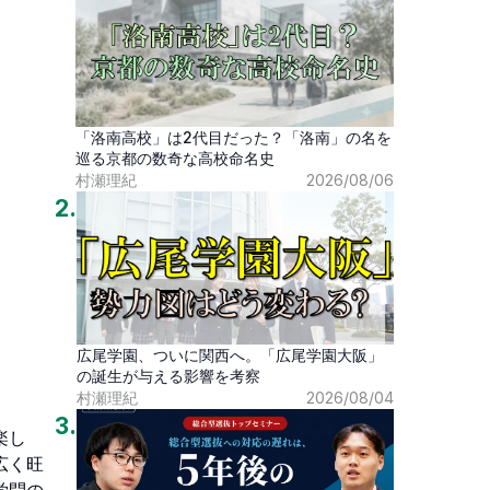
「洛南高校」は2代目だった？「洛南」の名を
巡る京都の数奇な高校命名史
村瀬理紀
2026/08/06
2
.
広尾学園、ついに関西へ。「広尾学園大阪」
の誕生が与える影響を考察
村瀬理紀
2026/08/04
3
.
楽し
広く旺