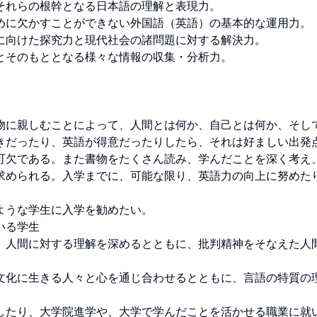
れらの根幹となる日本語の理解と表現力。

めに欠かすことができない外国語（英語）の基本的な運用力。

に向けた探究力と現代社会の諸問題に対する解決力。

そのもととなる様々な情報の収集・分析力。

物に親しむことによって、人間とは何か、自己とは何か、そし
きだったり、英語が得意だったりしたら、それは好ましい出発
可欠である。また書物をたくさん読み、学んだことを深く考え
求められる。入学までに、可能な限り、英語力の向上に努めた
うな学生に入学を勧めたい。

る学生

、人間に対する理解を深めるとともに、批判精神をそなえた人
文化に生きる人々と心を通じ合わせるとともに、言語の特質の
したり、大学院進学や、大学で学んだことを活かせる職業に就