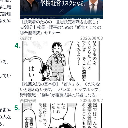
学問の
界に積
て論理
考えや
【決裁者のための、意思決定材料をお渡しす
る90分】校長・理事のための「経営としての
総合型選抜」セミナー
孫辰洋
2026/08/03
4
.
る。

してい
【推薦入試の基本⑩】「好き」を、くだらな
いと思わない勇気 ― バレエ、ヒップホップ、
野球観戦…"趣味"が推薦入試の武器になる時
代
西岡壱誠
2026/08/02
5
.
歴史や
つ人な
。
