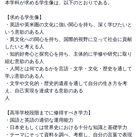
本学科が求める学生像は、以下のとおりである。 

【求める学生像】 

・英語や英米圏の文化に強い関心を持ち、深く学びたいと
いう意欲のある人 

・異文化への関心を持ち、国際的視野に立って社会に貢献
したいと考える人 

・知的好奇心と探究心を持ち、主体的に学修や研究に取り
組む意欲のある人 

・人間とは何であるかを言語・文学・文化・歴史を通して
学ぶ意欲のある人 

・文学や文化的・歴史的遺産を通して自分の生き方を考
え、自己実現を達成する意欲のある

人 

【高等学校段階までに修得すべき学力】 

・国語と英語の適切な運用能力 

・日本史もしくは世界史における十分な知識と基礎学力 

・テーマにそって資料を調べ、考察し、自分の言葉で表現