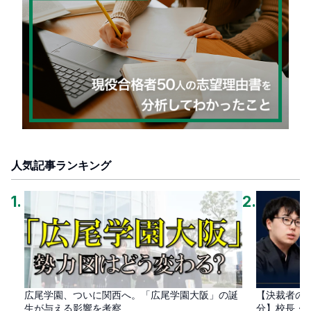
人気記事ランキング
1
.
2
.
広尾学園、ついに関西へ。「広尾学園大阪」の誕
【決裁者の
生が与える影響を考察
分】校長・