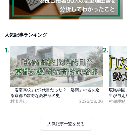
人気記事ランキング
1
.
2
.
「洛南高校」は2代目だった？「洛南」の名を巡
広尾学園、
る京都の数奇な高校命名史
生が与える
村瀬理紀
2026/08/06
村瀬理紀
人気記事一覧を見る