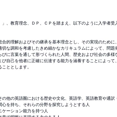
）」、教育理念、ＤＰ、ＣＰを踏まえ、以下のように入学者受
総合的理解およびその継承を基本理念とし、その実現のために
適切な調和を考慮したきめ細かなカリキュラムによって、問題
らびに言葉を通して形づくられた人間、歴史および社会の多様
よび自己を他者に正確に伝達する能力を涵養することによって
こととします。

その他の英語圏における歴史や文化、英語学、英語教育や通訳
心を持ち、それらの分野を探究しようとする人

ケーション能力を持つ人
