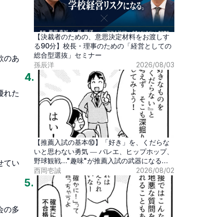
【決裁者のための、意思決定材料をお渡しす
る90分】校長・理事のための「経営としての
総合型選抜」セミナー
欲のあ
孫辰洋
2026/08/03
4
.
優れた
【推薦入試の基本⑩】「好き」を、くだらな
いと思わない勇気 ― バレエ、ヒップホップ、
野球観戦…"趣味"が推薦入試の武器になる時
せてい
代
西岡壱誠
2026/08/02
5
.
会の多