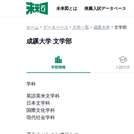
未来図とは
推薦入試データベース
ホーム
データベース
大学一覧
成蹊大学
文学部
成蹊大学
文学部
学部情報
入試方式
学科
英語英米文学科 

日本文学科 

国際文化学科 

現代社会学科 