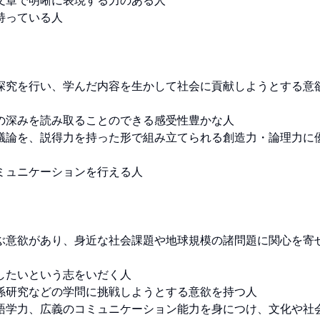
章で明晰に表現する力のある人

っている人

探究を行い、学んだ内容を生かして社会に貢献しようとする意
深みを読み取ることのできる感受性豊かな人

議論を、説得力を持った形で組み立てられる創造力・論理力に
ュニケーションを行える人

ぶ意欲があり、身近な社会課題や地球規模の諸問題に関心を寄
たいという志をいだく人

研究などの学問に挑戦しようとする意欲を持つ人

語学力、広義のコミュニケーション能力を身につけ、文化や社