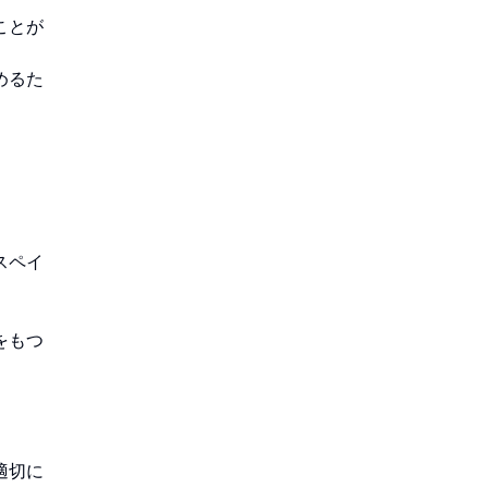
ことが
めるた
スペイ
をもつ
適切に