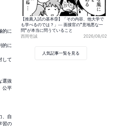
【推薦入試の基本⑨】「その内容、他大学で
も学べるのでは？」― 面接官の"意地悪な一
問"が本当に問うていること
極的に
西岡壱誠
2026/08/02
判的に
人気記事一覧を見る
対して
な選抜
、公平
力、自
学習の