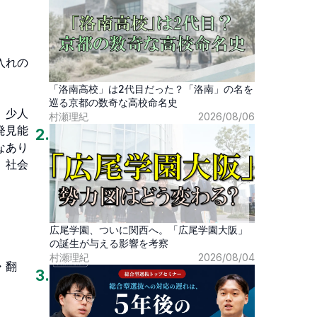
入れの
「洛南高校」は2代目だった？「洛南」の名を
巡る京都の数奇な高校命名史
、少人
村瀬理紀
2026/08/06
発見能
2
.
なあり
、社会
広尾学園、ついに関西へ。「広尾学園大阪」
の誕生が与える影響を考察
村瀬理紀
2026/08/04
・翻
3
.