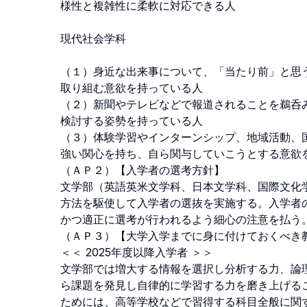
様性と複雑性に柔軟に対応できる人

現代社会学科 

（１）身近な出来事について、「当たり前」と思
取り組む意欲を持っている人

（２）新聞やテレビなどで報道されることを鵜呑
検討する姿勢を持っている人

（３）体験学習やインターンシップ、地域活動、
強い関心を持ち、自ら関与していこうとする意欲を
（ＡＰ２）【入学者の選考方針】 

文学部（英語英米文学科、日本文学科、国際文化
方法を駆使して入学者の選抜を実施する。入学者
かつ適正に選考が行われるよう細心の注意を払う。
（ＡＰ３）【大学入学までに身に付けておくべき教
＜＜ 2025年度以降入学者 ＞＞ 

文学部では増大する情報を選択し分析する力、論
ら課題を発見し自律的に学習する力を磨き上げる
ためには、高等学校などで習得する科目全般に関す