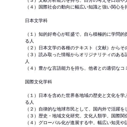
（３）文献分析能力を持ち、自分の考えを口頭や文
（４）国際社会の動向に幅広い知識と強い関心を持
日本文学科 

（１）知的好奇心が旺盛で、自ら積極的に学問的
る人

（２）日本文学の各種のテキスト（文献）からその
（３）読み取った情報からオリジナリティのある
人

（４）豊かな言語能力を持ち、他者との適切なコミ
国際文化学科 

（１）日本を含めた世界各地域の歴史と文化を学
る人

（２）自律的な地球市民として、国内外で活躍をし
（３）歴史・地域文化研究、文化人類学、国際関係
（４）グローバル化が進展する中、幅広い知見や