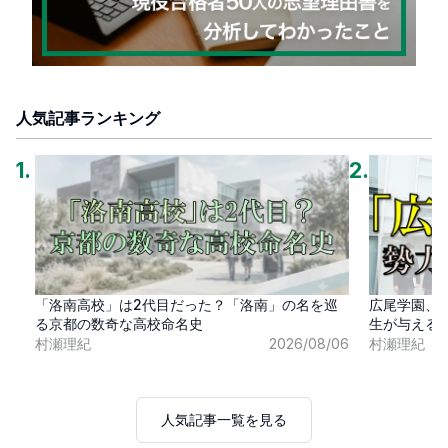
人気記事ランキング
1
.
2
.
「洛南高校」は2代目だった？「洛南」の名を巡
広尾学園、
る京都の数奇な高校命名史
生が与える
村瀬理紀
2026/08/06
村瀬理紀
人気記事一覧を見る