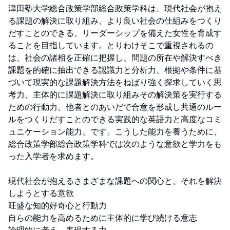
津田塾大学総合政策学部総合政策学科は、現代社会が抱え
る課題の解決に取り組み、より良い社会の仕組みをつくり
だすことのできる、リーダーシップを備えた女性を育成す
ることを目指しています。とりわけそこで重視されるの
は、社会の諸相を正確に把握し、問題の所在や解決すべき
課題を的確に抽出できる認識力と分析力、根拠や条件に基
づいて現実的な課題解決方法をねばり強く探求していく思
考力、主体的に課題解決に取り組みその解決策を実行する
ための行動力、他者とのあいだで合意を形成し共通のルー
ルをつくりだすことのできる実践的な英語力と高度なコミ
ュニケーション能力、です。こうした能力を養うために、
総合政策学部総合政策学科では次のような意欲と学力をも
った入学者を求めます。

現代社会が抱えるさまざまな課題への関心と、それを解決
しようとする意欲

旺盛な知的好奇心と行動力

自らの能力を高めるために主体的に学び続ける意志
