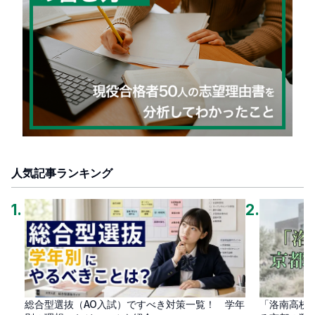
人気記事ランキング
1
.
2
.
総合型選抜（AO入試）ですべき対策一覧！ 学年
「洛南高校