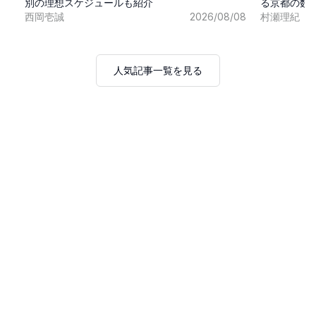
別の理想スケジュールも紹介
る京都の数
西岡壱誠
2026/08/08
村瀬理紀
人気記事一覧を見る