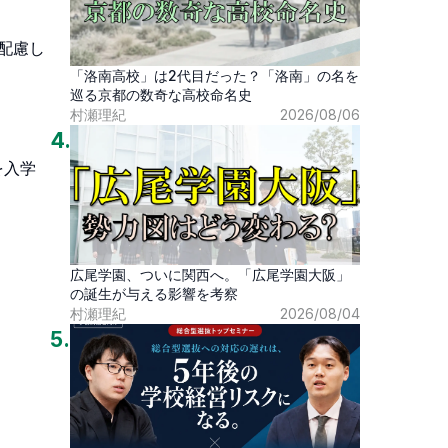
配慮し
「洛南高校」は2代目だった？「洛南」の名を
巡る京都の数奇な高校命名史
村瀬理紀
2026/08/06
4
.
を入学
広尾学園、ついに関西へ。「広尾学園大阪」
の誕生が与える影響を考察
村瀬理紀
2026/08/04
5
.