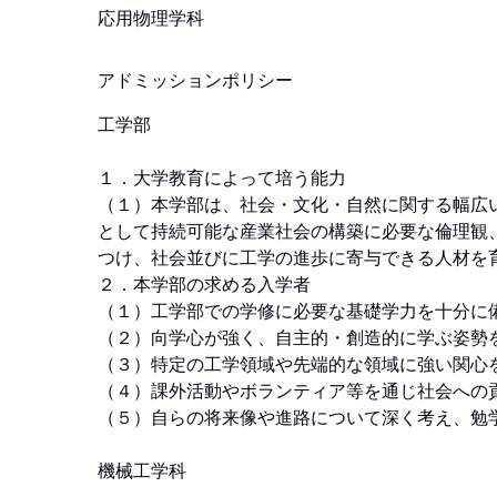
応用物理学科
アドミッションポリシー
工学部

１．大学教育によって培う能力 

（１）本学部は、社会・文化・自然に関する幅広
として持続可能な産業社会の構築に必要な倫理観
つけ、社会並びに工学の進歩に寄与できる人材を育
２．本学部の求める入学者 

（１）工学部での学修に必要な基礎学力を十分に備
（２）向学心が強く、自主的・創造的に学ぶ姿勢を
（３）特定の工学領域や先端的な領域に強い関心を
（４）課外活動やボランティア等を通じ社会への貢
（５）自らの将来像や進路について深く考え、勉学
機械工学科
