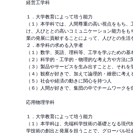
経営工学科

１．大学教育によって培う能力 

（１）本学科では、人間尊重の高い視点をもち、
け、人びととの高いコミュニケーション能力をも
業の発展に貢献することによって、人びとの生活を
２．本学科の求める入学者 

（１）数学、英語、理科等、工学を学ぶための基本
（２）科学的・工学的・物理的な考え方や方法に関
（３）製品やサービスを生み出すことと、それを管
（４）観察が好きで、加えて論理的・緻密に考える
（５）社会や経済の動きに関心を持つ人 

（６）人間が好きで、集団の中でチームワークを保
応用物理学科 

１．大学教育によって培う能力 

（１）本学科は、先端科学技術の基礎となる現代
学技術の創出と発展を担うことで、グローバル社会