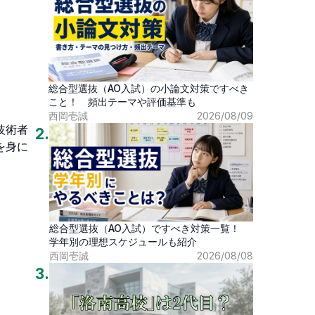
総合型選抜（AO入試）の小論文対策ですべき
こと！ 頻出テーマや評価基準も
西岡壱誠
2026/08/09
技術者
2
.
を身に
総合型選抜（AO入試）ですべき対策一覧！
学年別の理想スケジュールも紹介
西岡壱誠
2026/08/08
3
.