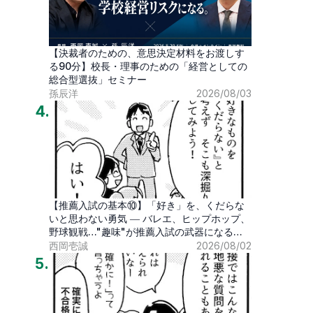
【決裁者のための、意思決定材料をお渡しす
る90分】校長・理事のための「経営としての
総合型選抜」セミナー
孫辰洋
2026/08/03
4
.
【推薦入試の基本⑩】「好き」を、くだらな
いと思わない勇気 ― バレエ、ヒップホップ、
野球観戦…"趣味"が推薦入試の武器になる時
代
西岡壱誠
2026/08/02
5
.