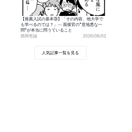
【推薦入試の基本⑨】「その内容、他大学で
も学べるのでは？」― 面接官の"意地悪な一
問"が本当に問うていること
西岡壱誠
2026/08/02
人気記事一覧を見る