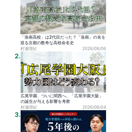
「洛南高校」は2代目だった？「洛南」の名を
巡る京都の数奇な高校命名史
村瀬理紀
2026/08/06
2
.
広尾学園、ついに関西へ。「広尾学園大阪」
の誕生が与える影響を考察
村瀬理紀
2026/08/04
3
.