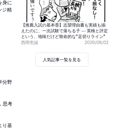
【推薦入試の基本⑧】志望理由書も実績も揃
えたのに、一次試験で落ちる子 ― 英検と評定
という、地味だけど致命的な"足切りライン"
西岡壱誠
2026/08/02
人気記事一覧を見る