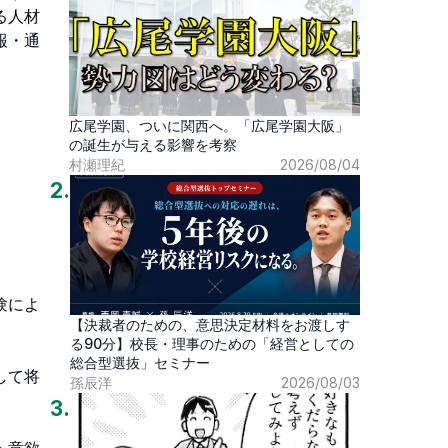
広尾学園、ついに関西へ。「広尾学園大阪」
の誕生が与える影響を考察
村瀬理紀
2026/08/04
2
.
【決裁者のための、意思決定材料をお渡しす
る90分】校長・理事のための「経営としての
総合型選抜」セミナー
孫辰洋
2026/08/03
3
.