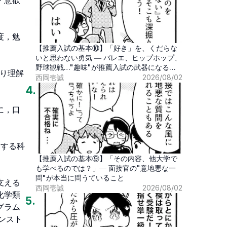
【推薦入試の基本⑩】「好き」を、くだらな
いと思わない勇気 ― バレエ、ヒップホップ、
野球観戦…"趣味"が推薦入試の武器になる時
代
西岡壱誠
2026/08/02
4
.
【推薦入試の基本⑨】「その内容、他大学で
も学べるのでは？」― 面接官の"意地悪な一
問"が本当に問うていること
西岡壱誠
2026/08/02
5
.