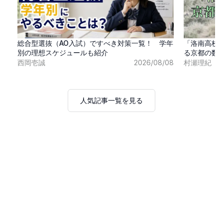
総合型選抜（AO入試）ですべき対策一覧！ 学年
「洛南高校
別の理想スケジュールも紹介
る京都の数
西岡壱誠
2026/08/08
村瀬理紀
人気記事一覧を見る