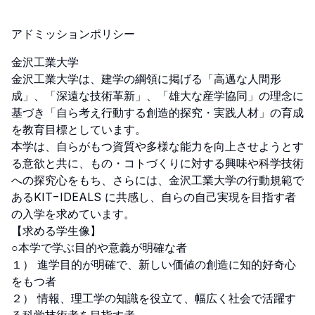
アドミッションポリシー
⾦沢⼯業⼤学

⾦沢⼯業⼤学は、建学の綱領に掲げる「⾼邁な⼈間形
成」、「深遠な技術⾰新」、「雄⼤な産学協同」の理念に
基づき「⾃ら考え⾏動する創造的探究・実践⼈材」の育成
を教育⽬標としています。

本学は、⾃らがもつ資質や多様な能⼒を向上させようとす
る意欲と共に、もの・コトづくりに対する興味や科学技術
への探究⼼をもち、さらには、⾦沢⼯業⼤学の⾏動規範で
あるKIT−IDEALS に共感し、⾃らの⾃⼰実現を⽬指す者
の⼊学を求めています。

【求める学生像】

○本学で学ぶ目的や意義が明確な者

１） 進学目的が明確で、新しい価値の創造に知的好奇心
をもつ者

２） 情報、理工学の知識を役立て、幅広く社会で活躍す