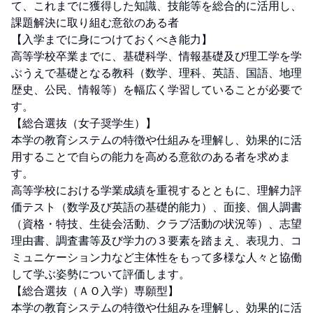
て、これまでに獲得した知識、技能等を総合的に活用し、
課題解決に取り組む意欲のある者

【入学までに身につけておくべき能力】

高等学校卒業までに、基礎科学、情報基礎及び理工学を学
ぶうえで基礎となる教科（数学、理科、英語、国語、地理
歴史、公民、情報等）を幅広く学習していることが必要で
す。

【総合選抜（女子奨学生）】

本学の教育システムの特徴や仕組みを理解し、効果的に活
用することで自らの能力を高める意欲のある者を求めま
す。

高等学校における学業成績を重視するとともに、理解力評
価テスト（数学及び英語の基礎的能力）、面接、個人調書
（資格・特技、生徒会活動、クラブ活動の状況等）、志望
理由書、調査書等及び学力の３要素を踏まえ、表現力、コ
ミュニケーション力など主体性をもって多様な人々と協働
して学ぶ姿勢について評価します。

【総合選抜（ＡＯ入学）専願型】

本学の教育システムの特徴や仕組みを理解し、効果的に活