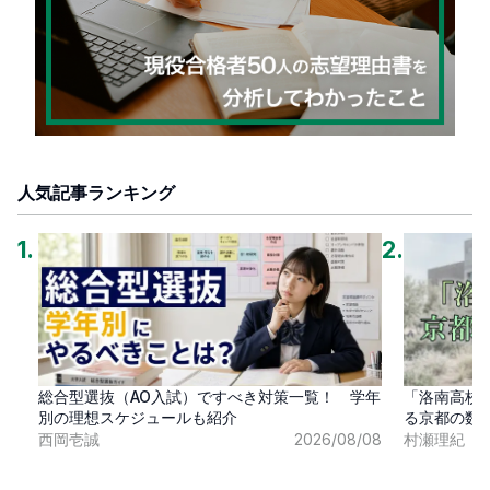
人気記事ランキング
1
.
2
.
総合型選抜（AO入試）ですべき対策一覧！ 学年
「洛南高校
別の理想スケジュールも紹介
る京都の数
西岡壱誠
2026/08/08
村瀬理紀