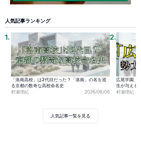
人気記事ランキング
1
.
2
.
「洛南高校」は2代目だった？「洛南」の名を巡
広尾学園、
る京都の数奇な高校命名史
生が与える
村瀬理紀
2026/08/06
村瀬理紀
人気記事一覧を見る