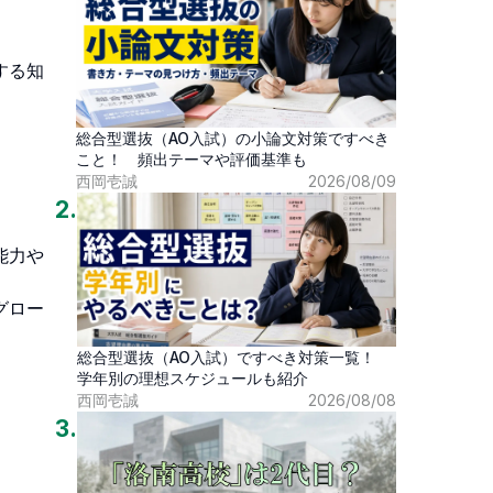
する知
総合型選抜（AO入試）の小論文対策ですべき
こと！ 頻出テーマや評価基準も
西岡壱誠
2026/08/09
2
.
能力や
グロー
総合型選抜（AO入試）ですべき対策一覧！
学年別の理想スケジュールも紹介
西岡壱誠
2026/08/08
3
.