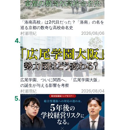
「洛南高校」は2代目だった？「洛南」の名を
巡る京都の数奇な高校命名史
村瀬理紀
2026/08/06
4
.
広尾学園、ついに関西へ。「広尾学園大阪」
の誕生が与える影響を考察
村瀬理紀
2026/08/04
5
.