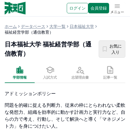
ログイン
会員登録
メニュ
ホーム
データベース
大学一覧
日本福祉大学
福祉経営学部（通信教育）
日本福祉大学
福祉経営学部（通
お気に
入り
信教育）
学部情報
入試方式
志望理由書
記事一覧
アドミッションポリシー
問題を的確に捉える判断力、従来の枠にとらわれない柔軟
な発想力、組織を効率的に動かす計画力と実行力など、自
らの力で考え、行動し、そして解決へと導く「マネジメン
ト力」を身につけたい人。
