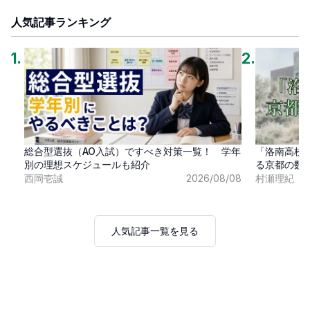
人気記事ランキング
1
.
2
.
総合型選抜（AO入試）ですべき対策一覧！ 学年
「洛南高校
別の理想スケジュールも紹介
る京都の数
西岡壱誠
2026/08/08
村瀬理紀
人気記事一覧を見る